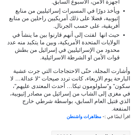
أجهزة الأمن، الأسبوع السابق.
ويأخذ دورًا في المسيرات إسرائيليين من منابع
إثيوبية، فضلا على ذلك أمريكيين راحلين من منابع
أفريقية، على حسب الجرنال.
حيث انها لفتت إلى أنهم قارنوا بين ما ينشأ في
الولايات المتحدة الأمريكية، وبين ما يتكبد منه عدد
محدود من الإسرائيليين في إسرائيل من بطش
قوات الأمن او الشرطة الاسرائيلية.
وأشارت المجلة، حتّى الاحتجاجات التي جرت عشية
البارحة يوم الاربعاء، كانت تردد صيحات “لا عدالة… لا
سكون” و”سلولومون تيكا… أحدث المعتدى عليهم”،
في مغزى إلى الشاب من إسرائيل من مصادر إثيوبية،
الذي قتيل العام السابق، بواسطة شرطي خارج
المنفعة.
اقرأ ايضًا في :-
مظاهرات واشنطن