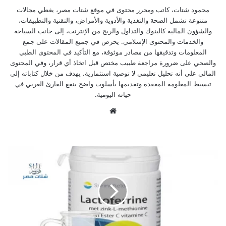
محمود شتات، كاتب ومحرر محتوى في موقع شتات مصر، يغطي مجالات
متنوعة تشمل الصحة والتغذية والأدوية والأمراض، والتقنية والتطبيقات،
والشؤون المالية كالبنوك والتداول والربح من الإنترنت، إلى جانب السياحة
والخدمات والمحتوى الإسلامي. يحرص في جميع المقالات على جمع
المعلومات وتدقيقها من مصادر موثوقة، مع التأكيد في المحتوى الطبي
والصحي على ضرورة مراجعة طبيب مختص قبل اتخاذ أي قرار، وفي المحتوى
المالي على أنه تحليل تعليمي لا توصية استثمارية. يهدف من خلال كتاباته إلى
تبسيط المعلومة المعقدة وتقديمها بأسلوب واضح ينفع القارئ العربي في
حياته اليومية.
موق
ع
الوي
ب
ف
ي
ت
ا
م
ي
ن
ل