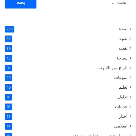
ة
ل
ب
ح
ث
صحة
285
ع
ن
تقنية
86
:
تغذية
89
سياحة
48
الربح من الانترنت
31
منوعات
29
تعليم
40
تداول
16
خدمات
16
أخبار
14
اسلامى
14
تمويل شخصي وعقاري سعودي
10