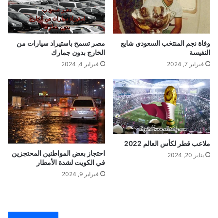
ر
ل
و
و
س
ز
ك
ا
وفاة نجم المنتخب السعودي شايع
مصر تسمح باستيراد سيارات من
و
ر
النفيسة
الخارج بدون جمارك
ر
ة
فبراير 7, 2024
فبراير 4, 2024
و
ا
ن
ل
ا
أ
و
ق
ا
ف
ا
ملاعب قطر لكأس العالم 2022
ل
احتجاز بعض المواطنين المحتجزين
يناير 20, 2024
إ
في الكويت لشدة الأمطار
س
فبراير 9, 2024
ل
ا
م
ي
ا