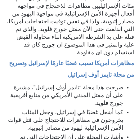
مئات الإسرائيليين مظاهرات للاحتجاج في مواجهة
ر
أفعال أجهزة الأمن الإسرائيلية في مواجهة اليهود من
و
مصادر إثيوبية، ولذا في نفس توقيت احتجاجات أمريكا،
ن
ي
التي اندلعت حتى الآن مقتل جورج فلويد. والذى تم
ا
قتلة على يد الشرطة الامريكية اثناء محاولة القبض
علية والمثير فى هذا الموضوع ان جورج كان قد
استسلم دون اى مقاومة.
مظاهرات أمريكا تسبب غضبًا عارمًا لإسرائيل و
تصريح
من مجلة تايمز أوف إسرائيل
صرحت هذا مجلة “تايمز أوف إسرائيل”، مشيرة
على أن مقتل المدني الأمريكي من منابع أفريقية
جورج فلويد.
كما أشعل غضبًا في إسرائيل، وجعل المئات
يخروجون في مظاهرات للاحتجاج على قتل قوات
الأمن الإسرائيلية ليهود من مصادر إثيوبية.
وأشارت المجلة على أن الاحتجاجات التي تم