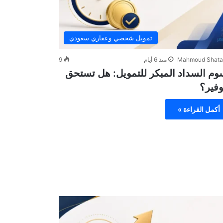
تمويل شخصي وعقاري سعودي
Mahmoud Shata
منذ 6 أيام
9
م السداد المبكر للتمويل: هل تستحق
وفير؟
أكمل القراءة »