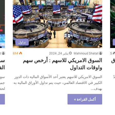
تداول
5
Mahmoud Shatat
يناير 24, 2024
614
t
السوق
السوق الامريكي للاسهم : أرخص سهم
سوق
واوقات التداول
الف
ّ
السوق الامريكي للاسهم يعتبر أحد الأسواق المالية ذات الدور
سوق 
الكبير في الاقتصاد العالمي، حيث يتم تداول الأوراق المالية به
جمي
بهدف…
لحظ
أكمل القراءة »