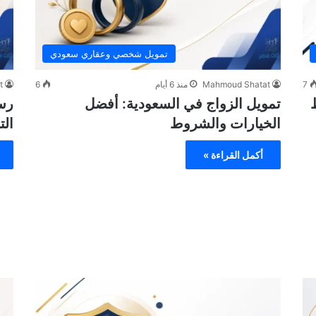
تمويل شخصي وعقاري سعودي
7
Mahmoud Shatat
منذ 6 أيام
6
t
تمويل الزواج في السعودية: أفضل
رسو
الخيارات والشروط
الت
أكمل القراءة »