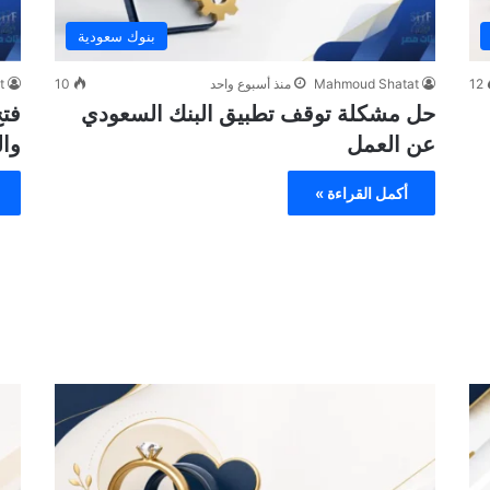
بنوك سعودية
12
Mahmoud Shatat
منذ أسبوع واحد
10
t
حل مشكلة توقف تطبيق البنك السعودي
فت
عن العمل
وا
أكمل القراءة »