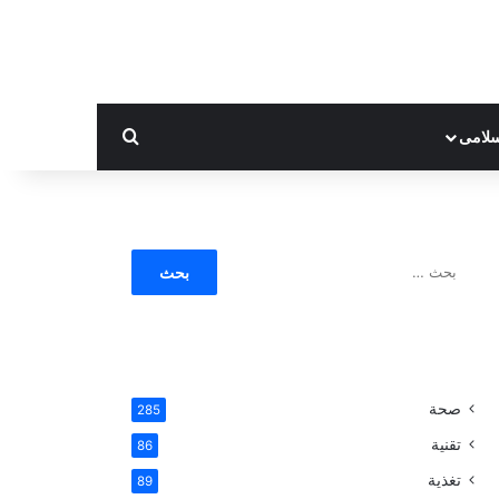
بحث عن
لامى
ا
ل
ب
ح
ث
ع
ن
صحة
285
:
تقنية
86
تغذية
89