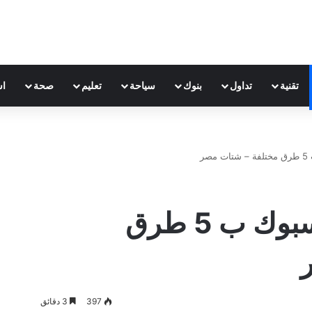
تقنية
تداول
بنوك
سياحة
تعليم
صحة
اس
ر
كيفية الربح من الفيسبوك ب 5 طرق
397
3 دقائق