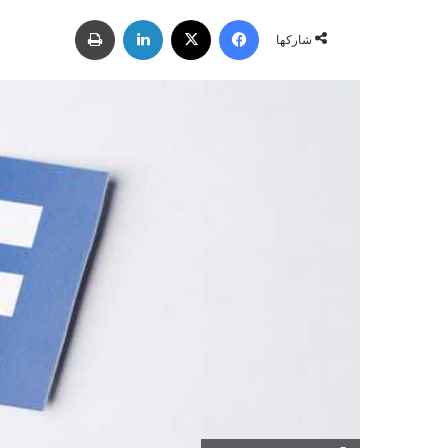
ر
فيسبوك
‫X
لينكدإن
طباعة
س
شاركها
ل
ب
ر
ي
د
ا
إ
ل
ك
ت
ر
و
ن
ي
ا