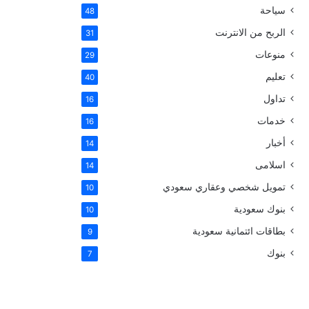
سياحة
48
الربح من الانترنت
31
منوعات
29
تعليم
40
تداول
16
خدمات
16
أخبار
14
اسلامى
14
تمويل شخصي وعقاري سعودي
10
بنوك سعودية
10
بطاقات ائتمانية سعودية
9
بنوك
7