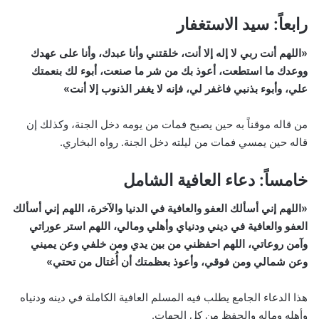
رابعاً: سيد الاستغفار
«اللهم أنت ربي لا إله إلا أنت، خلقتني وأنا عبدك، وأنا على عهدك
ووعدك ما استطعت، أعوذ بك من شر ما صنعت، أبوء لك بنعمتك
علي، وأبوء بذنبي فاغفر لي، فإنه لا يغفر الذنوب إلا أنت»
من قاله موقناً به حين يصبح فمات من يومه دخل الجنة، وكذلك إن
قاله حين يمسي فمات من ليلته دخل الجنة. رواه البخاري.
خامساً: دعاء العافية الشامل
«اللهم إني أسألك العفو والعافية في الدنيا والآخرة، اللهم إني أسألك
العفو والعافية في ديني ودنياي وأهلي ومالي، اللهم استر عوراتي
وآمن روعاتي، اللهم احفظني من بين يدي ومن خلفي وعن يميني
وعن شمالي ومن فوقي، وأعوذ بعظمتك أن أُغتال من تحتي»
هذا الدعاء الجامع يطلب فيه المسلم العافية الكاملة في دينه ودنياه
وأهله وماله والحفظ من كل الجهات.