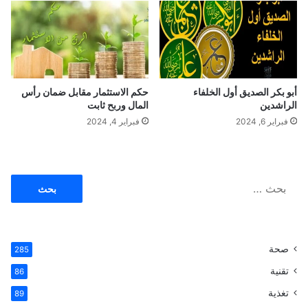
ا
ل
ل
س
ع
ن
ف
ة
ش
ا
ل
أبو بكر الصديق أول الخلفاء
حكم الاستثمار مقابل ضمان رأس
ن
الراشدين
المال وربح ثابت
ب
فبراير 6, 2024
فبراير 4, 2024
و
ي
ة
ا
ل
ب
ح
ث
صحة
285
ع
ن
تقنية
86
:
تغذية
89