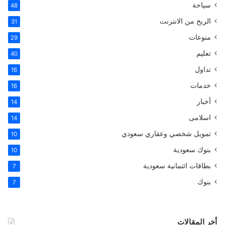
سياحة
48
الربح من الانترنت
31
منوعات
29
تعليم
40
تداول
16
خدمات
16
أخبار
14
اسلامى
14
تمويل شخصي وعقاري سعودي
10
بنوك سعودية
10
بطاقات ائتمانية سعودية
7
بنوك
7
أخر المقالات