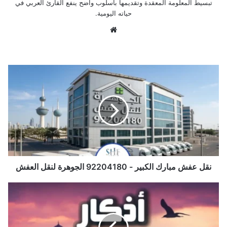
تبسيط المعلومة المعقدة وتقديمها بأسلوب واضح ينفع القارئ العربي في
حياته اليومية.
موق
ع
الوي
ب
ن
ق
ل
ع
ف
ش
م
ب
ا
ر
نقل عفش مبارك الكبير - 92204180 الجوهرة لنقل العفش
ك
ا
أ
ل
ذ
ك
ك
ب
ا