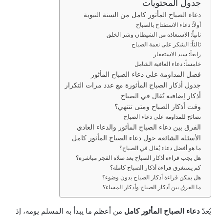
جدول المحتويات
ر
دعاء الصباح المأثور كامل من السنة النبوية
و
أولاً: دعاء الاستفتاح بالصباح
ن
ثانياً: الاستعاذة من الشيطان وشر الخلق
ي
ثالثاً: الشكر على نعمة الصباح
ا
رابعاً: سيد الاستغفار
خامساً: دعاء العافية الشامل
فضل المداومة على دعاء الصباح المأثور
جدول أذكار الصباح المأثورة مع عدد مرات التكرار
أذكار إضافية تُقال في الصباح
وقت أذكار الصباح ومتى تنتهي؟
نصائح للمداومة على دعاء الصباح
الفرق بين دعاء الصباح المأثور والدعاء العادي
الأسئلة الشائعة حول دعاء الصباح المأثور كامل
ما هو أفضل دعاء يُقال في الصباح؟
هل يجب قراءة أذكار الصباح بعد صلاة الفجر مباشرة؟
كم يستغرق قراءة أذكار الصباح كاملة؟
هل يمكن قراءة أذكار الصباح بدون وضوء؟
ما الفرق بين أذكار الصباح وأذكار المساء؟
يُعدّ
دعاء الصباح المأثور كامل
من أعظم ما يبدأ به المسلم يومه، إذ