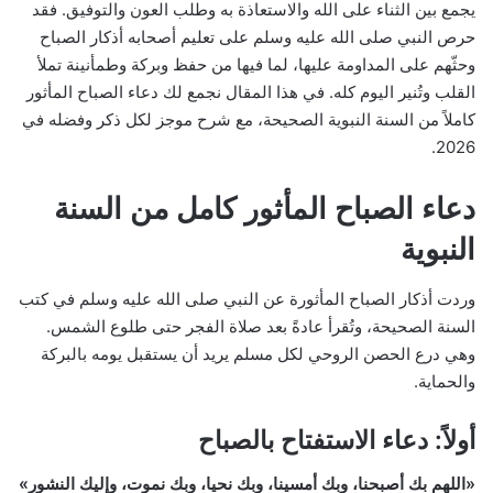
يجمع بين الثناء على الله والاستعاذة به وطلب العون والتوفيق. فقد
حرص النبي صلى الله عليه وسلم على تعليم أصحابه أذكار الصباح
وحثّهم على المداومة عليها، لما فيها من حفظ وبركة وطمأنينة تملأ
القلب وتُنير اليوم كله. في هذا المقال نجمع لك دعاء الصباح المأثور
كاملاً من السنة النبوية الصحيحة، مع شرح موجز لكل ذكر وفضله في
2026.
دعاء الصباح المأثور كامل من السنة
النبوية
وردت أذكار الصباح المأثورة عن النبي صلى الله عليه وسلم في كتب
السنة الصحيحة، وتُقرأ عادةً بعد صلاة الفجر حتى طلوع الشمس.
وهي درع الحصن الروحي لكل مسلم يريد أن يستقبل يومه بالبركة
والحماية.
أولاً: دعاء الاستفتاح بالصباح
«اللهم بك أصبحنا، وبك أمسينا، وبك نحيا، وبك نموت، وإليك النشور»