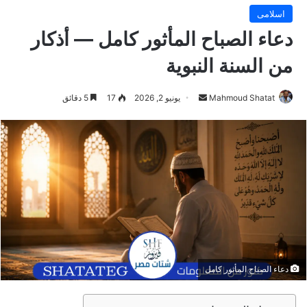
اسلامى
دعاء الصباح المأثور كامل — أذكار
من السنة النبوية
Mahmoud Shatat
أ
يونيو 2, 2026
17
5 دقائق
ر
س
ل
ب
ر
ي
د
ا
إ
ل
دعاء الصباح المأثور كامل
ك
ت