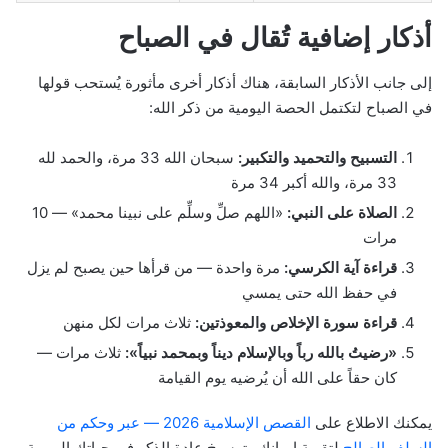
أذكار إضافية تُقال في الصباح
إلى جانب الأذكار السابقة، هناك أذكار أخرى مأثورة يُستحب قولها
في الصباح لتكتمل الحصة اليومية من ذكر الله:
التسبيح والتحميد والتكبير:
سبحان الله 33 مرة، والحمد لله
33 مرة، والله أكبر 34 مرة
الصلاة على النبي:
«اللهم صلِّ وسلِّم على نبينا محمد» — 10
مرات
قراءة آية الكرسي:
مرة واحدة — من قرأها حين يصبح لم يزل
في حفظ الله حتى يمسي
قراءة سورة الإخلاص والمعوذتين:
ثلاث مرات لكل منهن
«رضيتُ بالله رباً وبالإسلام ديناً وبمحمد نبياً»:
ثلاث مرات —
كان حقاً على الله أن يُرضيه يوم القيامة
يمكنك الاطلاع على
القصص الإسلامية 2026 — عبر وحكم من
السلف الصالح
لتقوية إيمانك وترسيخ عادة الذكر في حياتك اليومية.