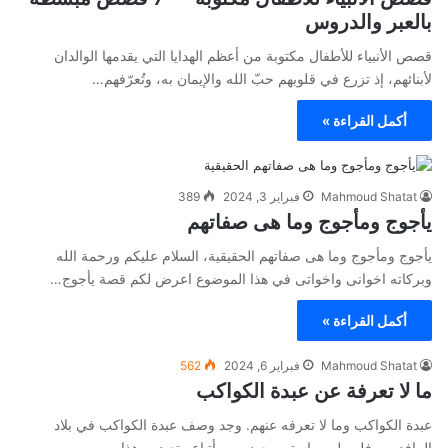
بالعبر والدروس
قصص الأنبياء للأطفال مكتوبة من أعظم الهدايا التي يقدمها الوالدان
لأبنائهم، إذ تزرع في قلوبهم حبّ الله والإيمان به، وتُعرّفهم…
أكمل القراءة »
Mahmoud Shatat
فبراير 3, 2024
389
يأجوج ومأجوج وما هى صفاتهم
يأجوج ومأجوج وما هى صفاتهم الحقيقية، السلام عليكم ورحمة الله
وبركاته اخوانى واخواتى في هذا الموضوع اعرض لكم قصة يأجوج…
أكمل القراءة »
Mahmoud Shatat
فبراير 6, 2024
562
ما لا تعرفة عن عبدة الكواكب
عبدة الكواكب وما لا تعرفه عنهم. وجد وصف عبدة الكواكب في بلاد
الرافدين وفلسطين واستمر بعض من أتباع متعبدين هذا…