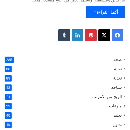
أكمل القراءة »
ف
ب
ل
ي
X
ي
ي
T
س
ن
ن
u
صحة
285
تقنية
ب
ت
ك
m
86
تغذية
89
و
ي
د
b
سياحة
48
ك
ر
إ
l
الربح من الانترنت
31
ي
ن
r
منوعات
29
تعليم
س
40
تداول
16
ت