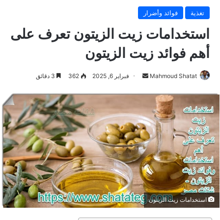
تغذية
فوائد وأضرار
استخدامات زيت الزيتون تعرف على
أهم فوائد زيت الزيتون
Mahmoud Shatat
أ
فبراير 6, 2025
362
3 دقائق
ر
س
ل
ب
ر
ي
د
ا
إ
ل
استخدامات زيت الزيتون
ك
ت