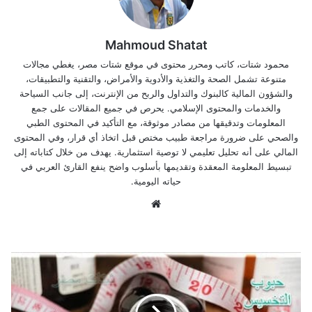
Mahmoud Shatat
محمود شتات، كاتب ومحرر محتوى في موقع شتات مصر، يغطي مجالات
متنوعة تشمل الصحة والتغذية والأدوية والأمراض، والتقنية والتطبيقات،
والشؤون المالية كالبنوك والتداول والربح من الإنترنت، إلى جانب السياحة
والخدمات والمحتوى الإسلامي. يحرص في جميع المقالات على جمع
المعلومات وتدقيقها من مصادر موثوقة، مع التأكيد في المحتوى الطبي
والصحي على ضرورة مراجعة طبيب مختص قبل اتخاذ أي قرار، وفي المحتوى
المالي على أنه تحليل تعليمي لا توصية استثمارية. يهدف من خلال كتاباته إلى
تبسيط المعلومة المعقدة وتقديمها بأسلوب واضح ينفع القارئ العربي في
حياته اليومية.
موق
ع
الوي
ب
ح
ب
و
ب