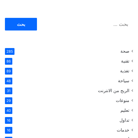
ا
ل
ب
ح
ث
صحة
285
ع
ن
تقنية
86
:
تغذية
89
سياحة
48
الربح من الانترنت
31
منوعات
29
تعليم
40
تداول
16
خدمات
16