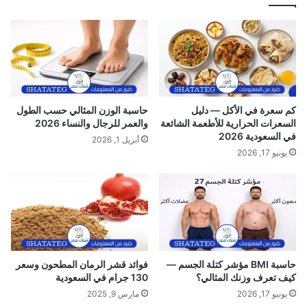
ئ
ج
ي
و
ة
ي
و
ة
ا
ف
ل
ي
ج
ا
ر
ل
كم سعرة في الأكل — دليل
حاسبة الوزن المثالي حسب الطول
ا
ك
السعرات الحرارية للأطعمة الشائعة
والعمر للرجال والنساء 2026
ح
و
في السعودية 2026
أبريل 1, 2026
ة
ي
يونيو 17, 2026
ت
حاسبة BMI مؤشر كتلة الجسم —
فوائد قشر الرمان المطحون وسعر
كيف تعرف وزنك المثالي؟
130 جرام في السعودية
يونيو 17, 2026
مارس 9, 2025