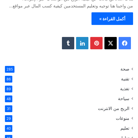
من واجبنا هنا توجيه وتعليم المستخدمين كيفية كسب المال عبر مواقع…
أكمل القراءة »
ف
ب
ل
ي
X
ي
ي
T
س
ن
ن
u
صحة
285
تقنية
ب
ت
ك
m
86
تغذية
89
و
ي
د
b
سياحة
48
ك
ر
إ
l
الربح من الانترنت
31
ي
ن
r
منوعات
29
تعليم
س
40