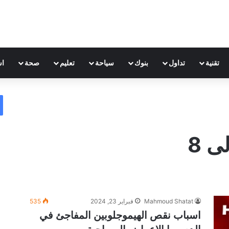
تقنية
تداول
بنوك
سياحة
تعليم
صحة
اس
ى 8
Mahmoud Shatat
فبراير 23, 2024
535
اسباب نقص الهيموجلوبين المفاجئ في