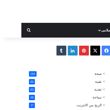
بحث عن
لامى
ف
ب
ل
ي
X
ي
ي
T
س
ن
ن
u
صحة
285
ب
ت
ك
m
تقنية
86
و
ي
د
b
تغذية
89
سياحة
48
ك
ر
إ
l
الربح من الانترنت
31
ي
ن
r