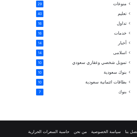
منوعات
29
س
تعليم
40
ت
تداول
16
خدمات
16
أخبار
14
اسلامى
14
تمويل شخصي وعقاري سعودي
10
بنوك سعودية
10
بطاقات ائتمانية سعودية
10
بنوك
7
صل بنا
سياسة الخصوصية
من نحن
حاسبة السعرات الحرارية