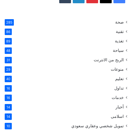
ي
X
ي
ي
T
س
ن
ن
u
صحة
285
تقنية
ب
ت
ك
m
86
تغذية
89
و
ي
د
b
سياحة
48
ك
ر
إ
l
الربح من الانترنت
31
ي
ن
r
منوعات
29
تعليم
س
40
تداول
16
ت
خدمات
16
أخبار
14
اسلامى
14
تمويل شخصي وعقاري سعودي
10