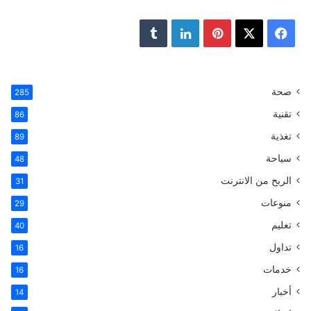
ف
ب
ل
ي
X
ي
ي
T
س
ن
ن
u
صحة
285
تقنية
ب
ت
ك
m
86
تغذية
89
و
ي
د
b
سياحة
48
ك
ر
إ
l
الربح من الانترنت
31
ي
ن
r
منوعات
29
تعليم
س
40
تداول
16
ت
خدمات
16
أخبار
14