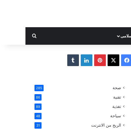
بحث عن
لامى
ف
ب
ل
ي
X
ي
ي
T
س
ن
ن
u
صحة
285
ب
ت
ك
m
تقنية
86
و
ي
د
b
تغذية
89
سياحة
48
ك
ر
إ
l
الربح من الانترنت
31
ي
ن
r