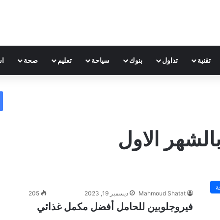
تقنية
تداول
بنوك
سياحة
تعليم
صحة
اس
الشهر الاول
ة
Mahmoud Shatat
ديسمبر 19, 2023
205
فيروجلوبين للحامل أفضل مكمل غذائي