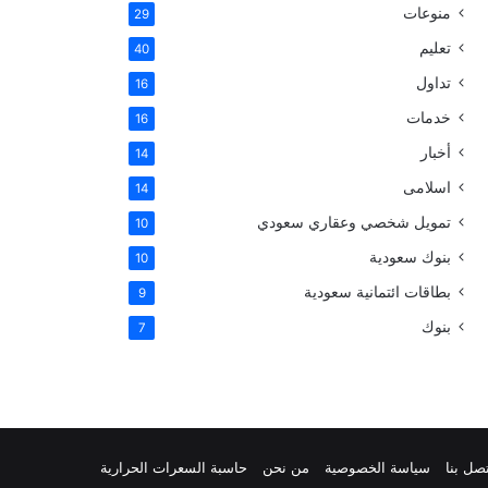
منوعات
29
س
تعليم
40
ت
تداول
16
خدمات
16
أخبار
14
اسلامى
14
تمويل شخصي وعقاري سعودي
10
بنوك سعودية
10
بطاقات ائتمانية سعودية
9
بنوك
7
صل بنا
سياسة الخصوصية
من نحن
حاسبة السعرات الحرارية