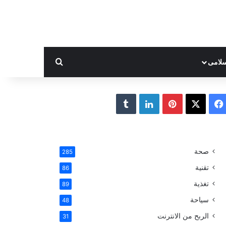
بحث عن
لامى
ف
ب
ل
ي
X
ي
ي
T
س
ن
ن
u
صحة
285
ب
ت
ك
m
تقنية
86
و
ي
د
b
تغذية
89
سياحة
48
ك
ر
إ
l
الربح من الانترنت
31
ي
ن
r