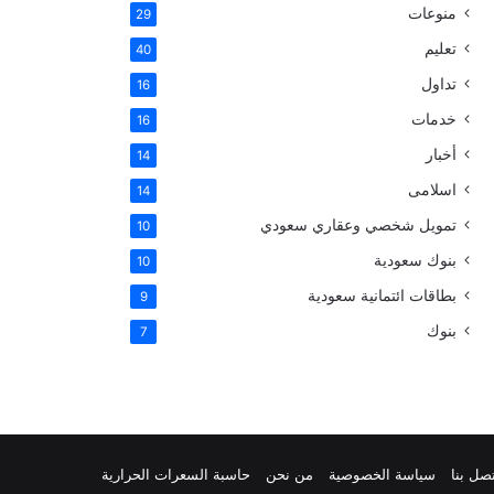
منوعات
29
س
تعليم
40
ت
تداول
16
خدمات
16
أخبار
14
اسلامى
14
تمويل شخصي وعقاري سعودي
10
بنوك سعودية
10
بطاقات ائتمانية سعودية
9
بنوك
7
صل بنا
سياسة الخصوصية
من نحن
حاسبة السعرات الحرارية