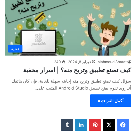
تقنية
Mahmoud Shatat
فبراير 8, 2024
240
كيف تصنع تطبيق وتربح منه؟ | اسرار مخفية
سؤال كيف تصنع تطبيق وتربح منه إجابته سهلة للغاية، فإن كان هاتفك
أندرويد تقوم بفتح تطبيق Android Studio المثبت على…
أكمل القراءة »
ف
ب
ل