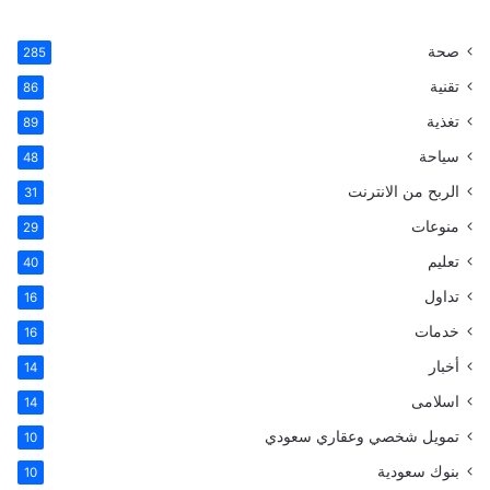
ي
X
ي
ي
T
س
ن
ن
u
صحة
285
تقنية
ب
ت
ك
m
86
تغذية
89
و
ي
د
b
سياحة
48
ك
ر
إ
l
الربح من الانترنت
31
ي
ن
r
منوعات
29
تعليم
س
40
تداول
16
ت
خدمات
16
أخبار
14
اسلامى
14
تمويل شخصي وعقاري سعودي
10
بنوك سعودية
10