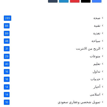
ي
X
ي
ي
T
س
ن
ن
u
صحة
285
تقنية
ب
ت
ك
m
86
تغذية
89
و
ي
د
b
سياحة
48
ك
ر
إ
l
الربح من الانترنت
31
ي
ن
r
منوعات
29
تعليم
س
40
تداول
16
ت
خدمات
16
أخبار
14
اسلامى
14
تمويل شخصي وعقاري سعودي
10