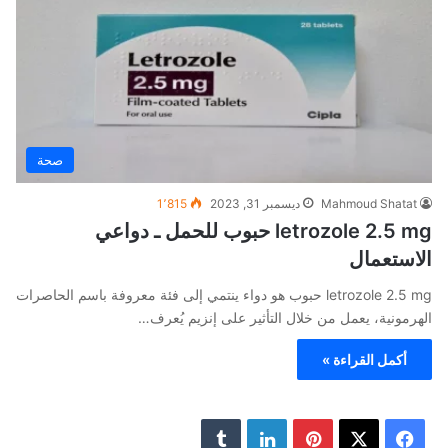
صحة
Mahmoud Shatat
ديسمبر 31, 2023
1٬815
letrozole 2.5 mg حبوب للحمل ـ دواعي
الاستعمال
letrozole 2.5 mg حبوب هو دواء ينتمي إلى فئة معروفة باسم الحاصرات
الهرمونية، يعمل من خلال التأثير على إنزيم يُعرف…
أكمل القراءة »
ف
ب
ل