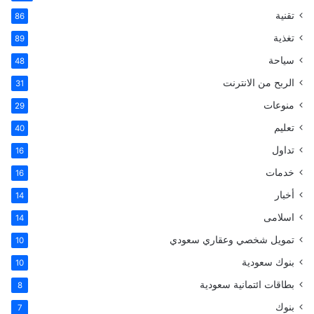
تقنية
ب
ت
ك
m
86
تغذية
89
و
ي
د
b
سياحة
48
ك
ر
إ
l
الربح من الانترنت
31
ي
ن
r
منوعات
29
تعليم
س
40
تداول
16
ت
خدمات
16
أخبار
14
اسلامى
14
تمويل شخصي وعقاري سعودي
10
بنوك سعودية
10
بطاقات ائتمانية سعودية
8
بنوك
7