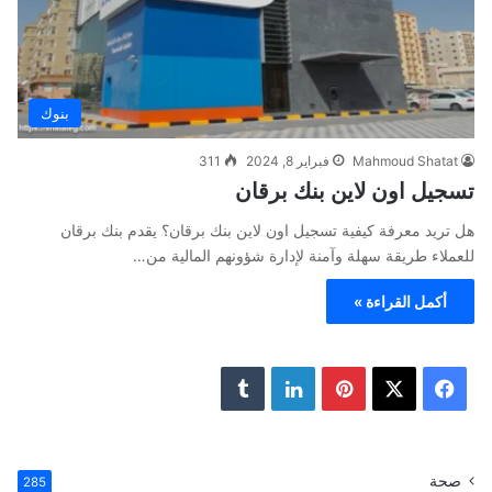
بنوك
Mahmoud Shatat
فبراير 8, 2024
311
تسجيل اون لاين بنك برقان
هل تريد معرفة كيفية تسجيل اون لاين بنك برقان؟ يقدم بنك برقان
للعملاء طريقة سهلة وآمنة لإدارة شؤونهم المالية من…
أكمل القراءة »
ف
ب
ل
ي
X
ي
ي
T
س
ن
ن
u
صحة
285