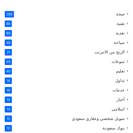
ي
X
ي
ي
T
س
ن
ن
u
صحة
285
تقنية
ب
ت
ك
m
86
تغذية
89
و
ي
د
b
سياحة
48
ك
ر
إ
l
الربح من الانترنت
31
ي
ن
r
منوعات
29
تعليم
س
40
تداول
16
ت
خدمات
16
أخبار
14
اسلامى
14
تمويل شخصي وعقاري سعودي
10
بنوك سعودية
10