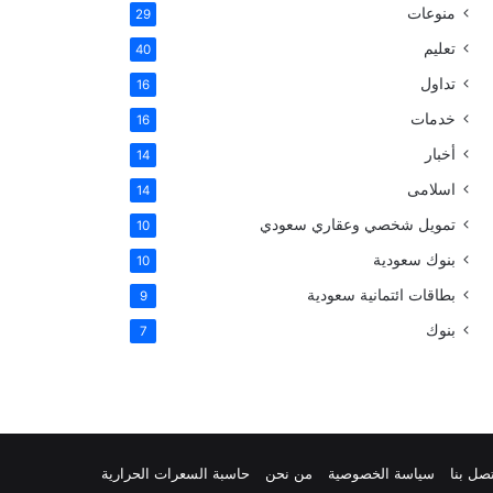
منوعات
29
س
تعليم
40
ت
تداول
16
خدمات
16
أخبار
14
اسلامى
14
تمويل شخصي وعقاري سعودي
10
بنوك سعودية
10
بطاقات ائتمانية سعودية
9
بنوك
7
صل بنا
سياسة الخصوصية
من نحن
حاسبة السعرات الحرارية