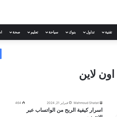
تقنية
تداول
بنوك
سياحة
تعليم
صحة
اس
ون لاين
Mahmoud Shatat
فبراير 21, 2024
464
اسرار كيفية الربح من الواتساب عبر