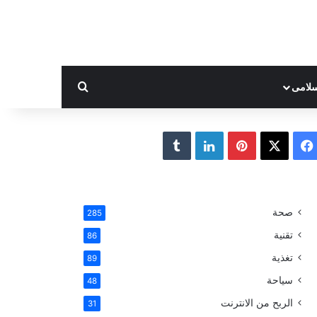
بحث عن
لامى
ف
ب
ل
ي
X
ي
ي
T
س
ن
ن
u
صحة
285
ب
ت
ك
m
تقنية
86
و
ي
د
b
تغذية
89
سياحة
48
ك
ر
إ
l
الربح من الانترنت
31
ي
ن
r