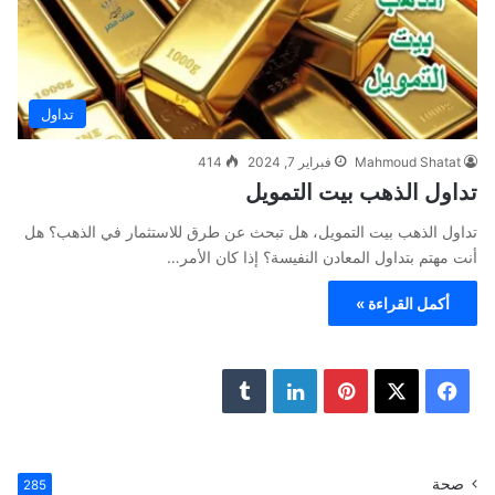
تداول
Mahmoud Shatat
فبراير 7, 2024
414
تداول الذهب بيت التمويل
تداول الذهب بيت التمويل، هل تبحث عن طرق للاستثمار في الذهب؟ هل
أنت مهتم بتداول المعادن النفيسة؟ إذا كان الأمر…
أكمل القراءة »
ف
ب
ل
ي
X
ي
ي
T
س
ن
ن
u
صحة
285