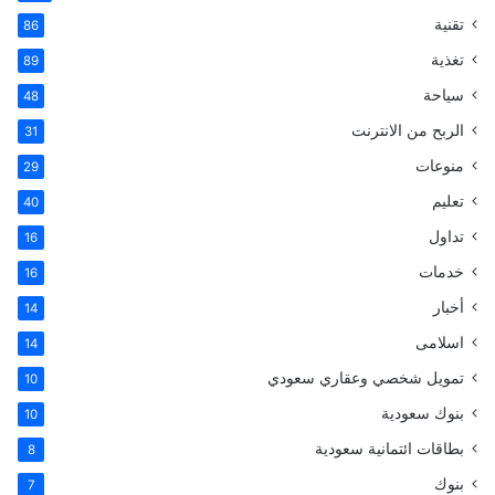
تقنية
ب
ت
ك
m
86
تغذية
89
و
ي
د
b
سياحة
48
ك
ر
إ
l
الربح من الانترنت
31
ي
ن
r
منوعات
29
تعليم
س
40
تداول
16
ت
خدمات
16
أخبار
14
اسلامى
14
تمويل شخصي وعقاري سعودي
10
بنوك سعودية
10
بطاقات ائتمانية سعودية
8
بنوك
7