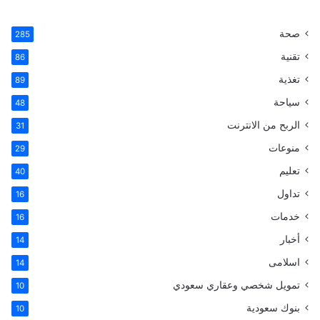
ي
X
ي
ي
T
س
ن
ن
u
صحة
285
تقنية
ب
ت
ك
m
86
تغذية
89
و
ي
د
b
سياحة
48
ك
ر
إ
l
الربح من الانترنت
31
ي
ن
r
منوعات
29
تعليم
س
40
تداول
16
ت
خدمات
16
أخبار
14
اسلامى
14
تمويل شخصي وعقاري سعودي
10
بنوك سعودية
10