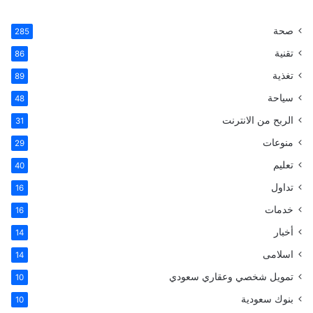
س
ن
ن
u
صحة
285
تقنية
ب
ت
ك
m
86
تغذية
89
و
ي
د
b
سياحة
48
ك
ر
إ
l
الربح من الانترنت
31
ي
ن
r
منوعات
29
تعليم
س
40
تداول
16
ت
خدمات
16
أخبار
14
اسلامى
14
تمويل شخصي وعقاري سعودي
10
بنوك سعودية
10