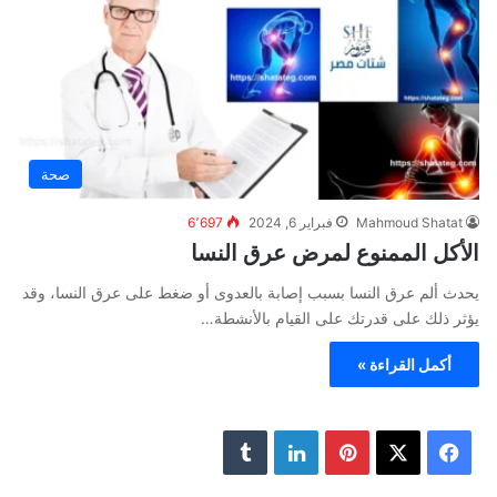
صحة
Mahmoud Shatat
فبراير 6, 2024
6٬697
الأكل الممنوع لمرض عرق النسا
يحدث ألم عرق النسا بسبب إصابة بالعدوى أو ضغط على عرق النسا، وقد
يؤثر ذلك على قدرتك على القيام بالأنشطة…
أكمل القراءة »
ف
ب
ل
ي
X
ي
ي
T