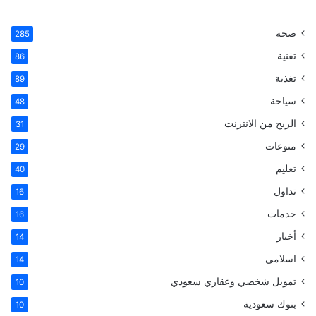
ي
X
ي
ي
T
س
ن
ن
u
صحة
285
تقنية
ب
ت
ك
m
86
تغذية
89
و
ي
د
b
سياحة
48
ك
ر
إ
l
الربح من الانترنت
31
ي
ن
r
منوعات
29
تعليم
س
40
تداول
16
ت
خدمات
16
أخبار
14
اسلامى
14
تمويل شخصي وعقاري سعودي
10
بنوك سعودية
10