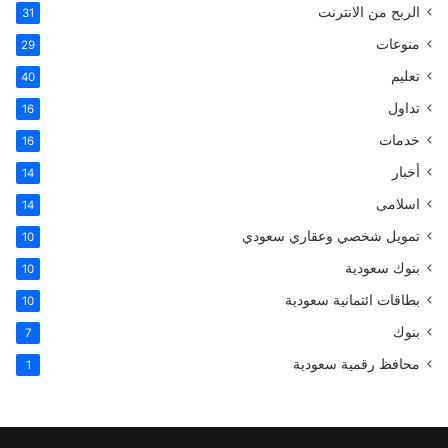
الربح من الانترنت
31
ي
ن
r
منوعات
29
تعليم
س
40
تداول
16
ت
خدمات
16
أخبار
14
اسلامى
14
تمويل شخصي وعقاري سعودي
10
بنوك سعودية
10
بطاقات ائتمانية سعودية
10
بنوك
7
محافظ رقمية سعودية
1