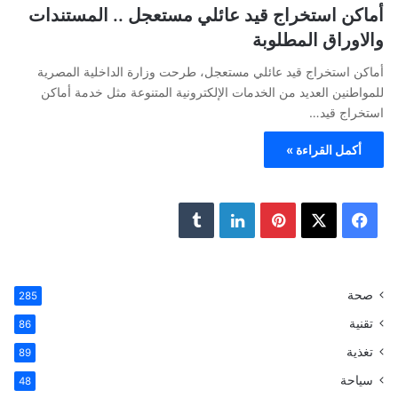
أماكن استخراج قيد عائلي مستعجل .. المستندات
والاوراق المطلوبة
أماكن استخراج قيد عائلي مستعجل، طرحت وزارة الداخلية المصرية
للمواطنين العديد من الخدمات الإلكترونية المتنوعة مثل خدمة أماكن
استخراج قيد…
أكمل القراءة »
ف
ب
ل
ي
X
ي
ي
T
س
ن
ن
u
صحة
285
تقنية
ب
ت
ك
m
86
تغذية
89
و
ي
د
b
سياحة
48
ك
ر
إ
l