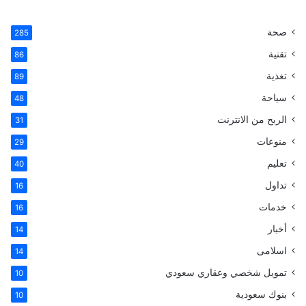
ي
X
ي
ي
T
س
ن
ن
u
صحة
285
تقنية
ب
ت
ك
m
86
تغذية
89
و
ي
د
b
سياحة
48
ك
ر
إ
l
الربح من الانترنت
31
ي
ن
r
منوعات
29
تعليم
س
40
تداول
16
ت
خدمات
16
أخبار
14
اسلامى
14
تمويل شخصي وعقاري سعودي
10
بنوك سعودية
10