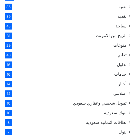
تقنية
ب
ت
ك
m
86
تغذية
89
و
ي
د
b
سياحة
48
ك
ر
إ
l
الربح من الانترنت
31
ي
ن
r
منوعات
29
تعليم
س
40
تداول
16
ت
خدمات
16
أخبار
14
اسلامى
14
تمويل شخصي وعقاري سعودي
10
بنوك سعودية
10
بطاقات ائتمانية سعودية
8
بنوك
7