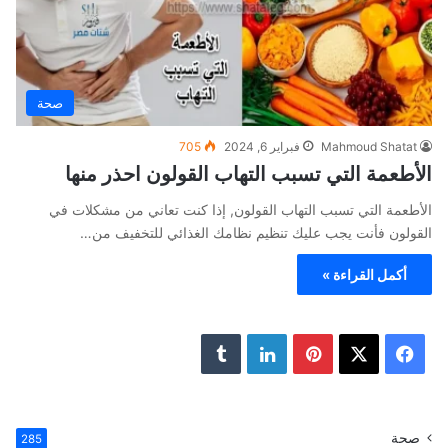
صحة
Mahmoud Shatat
فبراير 6, 2024
705
الأطعمة التي تسبب التهاب القولون احذر منها
الأطعمة التي تسبب التهاب القولون, إذا كنت تعاني من مشكلات في
القولون فأنت يجب عليك تنظيم نظامك الغذائي للتخفيف من…
أكمل القراءة »
ف
ب
ل
ي
X
ي
ي
T
س
ن
ن
u
صحة
285