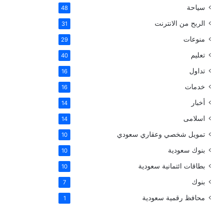
سياحة
48
الربح من الانترنت
31
منوعات
29
تعليم
40
تداول
16
خدمات
16
أخبار
14
اسلامى
14
تمويل شخصي وعقاري سعودي
10
بنوك سعودية
10
بطاقات ائتمانية سعودية
10
بنوك
7
محافظ رقمية سعودية
1