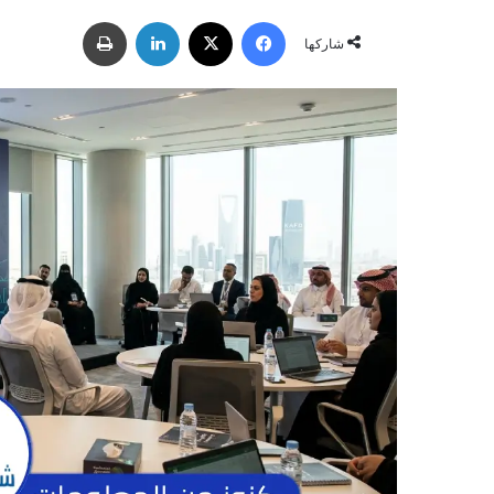
ر
فيسبوك
‫X
لينكدإن
طباعة
س
شاركها
ل
ب
ر
ي
د
ا
إ
ل
ك
ت
ر
و
ن
ي
ا