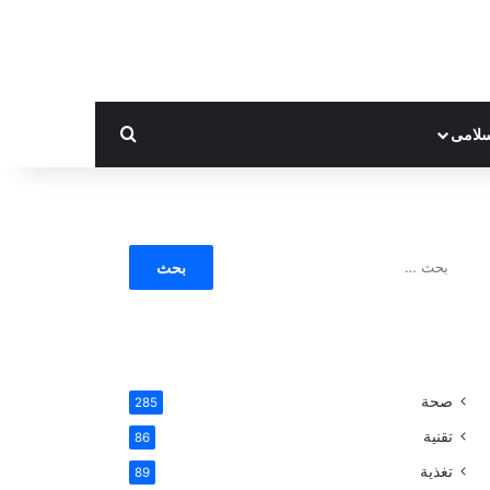
بحث عن
لامى
ا
ل
ب
ح
ث
ع
ن
صحة
285
:
تقنية
86
تغذية
89