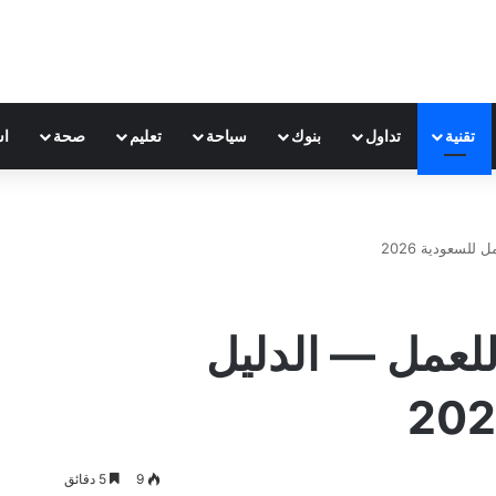
تقنية
تداول
بنوك
سياحة
تعليم
صحة
اس
عربي للعمل — الدليل
9
5 دقائق