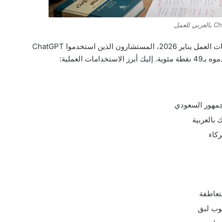
 للعمل
وفق تقرير OpenAI الرسمي لأنماط الاستخدام في بيئات العمل يناير 2026، المستشارون الذين استخدموا ChatGPT
ات العملية:
جمهور السعودي
بالعربية
ركاء
تعاطفة
لوب لبق