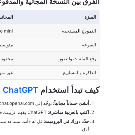
الفرق بين النسخة المجانية والمدفو
الميزة
المجاني
النموذج المستخدم
o mini
السرعة
متوسط
رفع الملفات والصور
محدود
الذاكرة والمشاريع
غير متو
كيف تبدأ استخدام
ChatGPT بالعربي
أنشئ حساباً مجانياً:
توجّه إلى chat.openai.com وسجّل بإيميلك أو حساب جوجل
اكتب بالعربية مباشرة:
ChatGPT يفهم عربيتك فوراً دون إعداد مسبق
حدّد دورك في البرومبت:
قل له «أنت مساعد تس
أدق