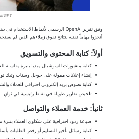
ChatGPT بالعربي
أنجزوا مهاماً تقنية بنتائج تفوق زملاءهم الذين لم يستخدموه بـ49 نقطة مئوية. إليك أبرز الاستخدام
أولاً: كتابة المحتوى والتسويق
كتابة منشورات السوشيال ميديا بنبرة مناسبة لل
إنشاء إعلانات ممولة على جوجل وسناب وتيك توك 
كتابة نصوص بريد إلكتروني احترافي للعملاء والش
تلخيص تقارير طويلة في نقاط رئيسية في ثوانٍ
ثانياً: خدمة العملاء والتواصل
صياغة ردود احترافية على شكاوى العملاء بنبرة م
كتابة رسائل تأخير التسليم أو رفض الطلبات بأس