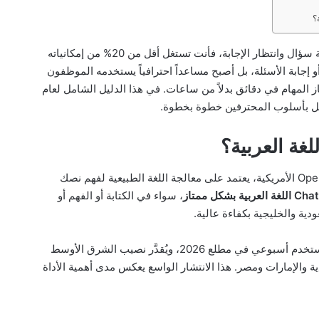
بمجرد كتابة سؤال وانتظار الإجابة، فأنت تستغل أقل من 20% من إمكانياته
أو إجابة الأسئلة، بل أصبح مساعداً احترافياً يستخدمه الموظفون
 المهام في دقائق بدلاً من ساعات. في هذا الدليل الشامل لعام
ChatGPT هو نموذج ذكاء اصطناعي طوّرته شركة OpenAI الأمريكية، يعتمد على معالجة اللغة الطبيعية لفهم نصك
، سواء في الكتابة أو الفهم أو
دية والخليجية بكفاءة عالية.
تجاوز عدد مستخدمي ChatGPT عالمياً 900 مليون مستخدم أسبوعي في مطلع 2026، ويُقدَّر نصيب الشرق الأوسط
دية والإمارات ومصر. هذا الانتشار الواسع يعكس مدى أهمية الأداة