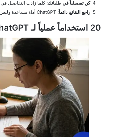
كن تفصيلياً في طلباتك:
كلما زادت التفاصيل في س
راجع النتائج دائماً:
ChatGPT أداة مساعدة وليس بديلاً عن حكمك الشخصي
20 استخداماً عملياً لـ ChatGPT بالعربي في بيئة العمل