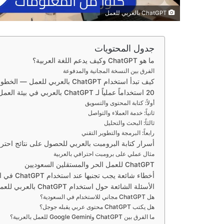
ChatGPT بالعربي للعمل
جدول المحتويات
ما هو ChatGPT وكيف يدعم اللغة العربية؟
الفرق بين النسخة المجانية والمدفوعة
كيف تبدأ استخدام ChatGPT بالعربي للعمل — الخطوات الأولى
20 استخداماً عملياً لـ ChatGPT بالعربي في بيئة العمل
أولاً: كتابة المحتوى والتسويق
ثانياً: خدمة العملاء والتواصل
ثالثاً: البحث والتحليل
رابعاً: البرمجة والتطوير التقني
أسرار كتابة البرومبت بالعربي للحصول على نتائج احترا
مثال عملي على برومبت احترافي بالعربية
ChatGPT للعمل الحر والمستقلين السعوديين
أخطاء شائعة يجب تجنبها عند استخدام ChatGPT في العمل
الأسئلة الشائعة حول استخدام ChatGPT بالعربي للعمل
هل ChatGPT مجاني للاستخدام في السعودية؟
هل يكتب ChatGPT محتوى عربي يقبله جوجل؟
ما الفرق بين ChatGPT وGoogle Gemini للعمل بالعربية؟