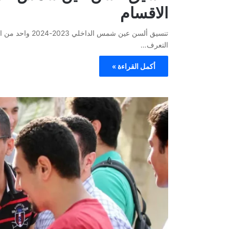
الاقسام
تنسيق ألسن عين ش
التعرف…
أكمل القراءة »