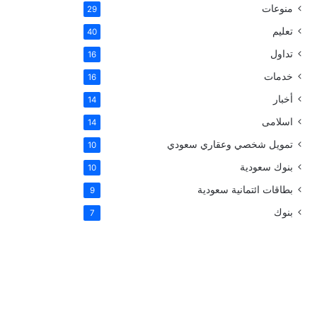
منوعات
29
س
تعليم
40
ت
تداول
16
خدمات
16
أخبار
14
اسلامى
14
تمويل شخصي وعقاري سعودي
10
بنوك سعودية
10
بطاقات ائتمانية سعودية
9
بنوك
7