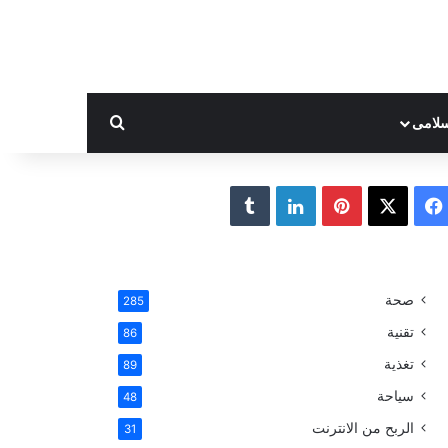
بحث عن
لامى
ف
ب
ل
ي
X
ي
ي
T
س
ن
ن
u
صحة
285
ب
ت
ك
m
تقنية
86
و
ي
د
b
تغذية
89
سياحة
48
ك
ر
إ
l
الربح من الانترنت
31
ي
ن
r