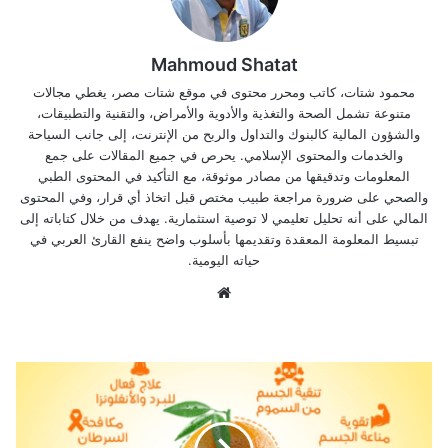
Mahmoud Shatat
محمود شتات، كاتب ومحرر محتوى في موقع شتات مصر، يغطي مجالات
متنوعة تشمل الصحة والتغذية والأدوية والأمراض، والتقنية والتطبيقات،
والشؤون المالية كالبنوك والتداول والربح من الإنترنت، إلى جانب السياحة
والخدمات والمحتوى الإسلامي. يحرص في جميع المقالات على جمع
المعلومات وتدقيقها من مصادر موثوقة، مع التأكيد في المحتوى الطبي
والصحي على ضرورة مراجعة طبيب مختص قبل اتخاذ أي قرار، وفي المحتوى
المالي على أنه تحليل تعليمي لا توصية استثمارية. يهدف من خلال كتاباته إلى
تبسيط المعلومة المعقدة وتقديمها بأسلوب واضح ينفع القارئ العربي في
حياته اليومية.
موقع
الويب
فوائد
البرتقال
الصحية
للجسم