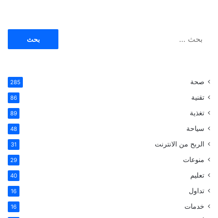
البحث
عن:
صحة
285
تقنية
86
تغذية
89
سياحة
48
الربح من الانترنت
31
منوعات
29
تعليم
40
تداول
16
خدمات
16