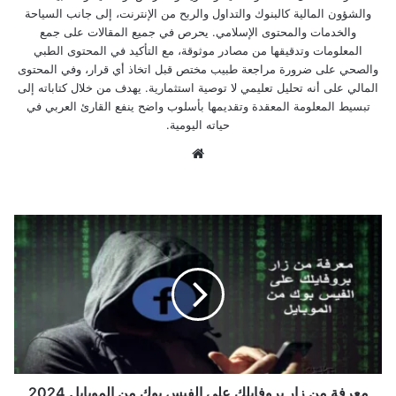
والشؤون المالية كالبنوك والتداول والربح من الإنترنت، إلى جانب السياحة
والخدمات والمحتوى الإسلامي. يحرص في جميع المقالات على جمع
المعلومات وتدقيقها من مصادر موثوقة، مع التأكيد في المحتوى الطبي
والصحي على ضرورة مراجعة طبيب مختص قبل اتخاذ أي قرار، وفي المحتوى
المالي على أنه تحليل تعليمي لا توصية استثمارية. يهدف من خلال كتاباته إلى
تبسيط المعلومة المعقدة وتقديمها بأسلوب واضح ينفع القارئ العربي في
حياته اليومية.
موق
ع
الوي
ب
م
ع
ر
ف
ة
م
ن
ز
ا
ر
معرفة من زار بروفايلك على الفيس بوك من الموبايل 2024