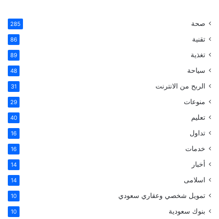
ح
ث
صحة
285
ع
ن
تقنية
86
:
تغذية
89
سياحة
48
الربح من الانترنت
31
منوعات
29
تعليم
40
تداول
16
خدمات
16
أخبار
14
اسلامى
14
تمويل شخصي وعقاري سعودي
10
بنوك سعودية
10