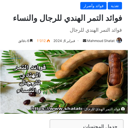
تغذية
فوائد وأضرار
فوائد التمر الهندي للرجال والنساء
فوائد التمر الهندي للرجال
Mahmoud Shatat
أ
فبراير 6, 2024
1٬012
6 دقائق
ر
س
ل
ب
ر
ي
د
ا
إ
فوائد التمر الهندي للرجال
ل
ك
ت
جدول المحتويات