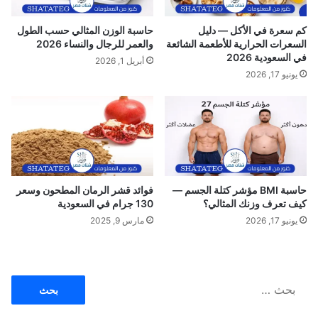
ا
ل
ل
د
كم سعرة في الأكل — دليل
حاسبة الوزن المثالي حسب الطول
م
م
السعرات الحرارية للأطعمة الشائعة
والعمر للرجال والنساء 2026
و
ا
في السعودية 2026
أبريل 1, 2026
ب
م
يونيو 17, 2026
ا
ب
ي
ا
ل
ر
2
خ
0
ص
2
ا
4
ل
ا
حاسبة BMI مؤشر كتلة الجسم —
فوائد قشر الرمان المطحون وسعر
س
كيف تعرف وزنك المثالي؟
130 جرام في السعودية
ع
يونيو 17, 2026
مارس 9, 2025
ا
ر
ا
ل
ب