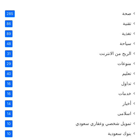
ح
ث
صحة
285
ع
ن
تقنية
86
:
تغذية
89
سياحة
48
الربح من الانترنت
31
منوعات
29
تعليم
40
تداول
16
خدمات
16
أخبار
14
اسلامى
14
تمويل شخصي وعقاري سعودي
10
بنوك سعودية
10