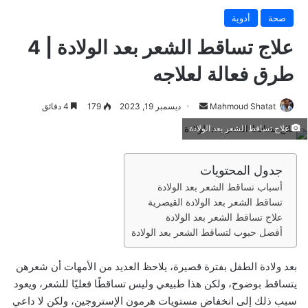
صحة
أدوية
علاج تساقط الشعر بعد الولادة | 4
طرق فعالة لعلاجه
Mahmoud Shatat
أ
ديسمبر 19, 2023
179
4 دقائق
ر
علاج تساقط الشعر بعد الولادة
س
ل
جدول المحتويات
ب
أسباب تساقط الشعر بعد الولادة
ر
تساقط الشعر بعد الولادة القيصرية
ي
علاج تساقط الشعر بعد الولادة
د
أفضل حبوب لتساقط الشعر بعد الولادة
ا
إ
بعد ولادة الطفل بفترة قصيرة، يلاحظ العديد من الأمهات أن شعرهن
ل
يتساقط بوضوح، ولكن هذا طبيعي وليس تساقطًا فعليًا للشعر، ويعود
ك
سبب ذلك إلى انخفاض مستويات هرمون الإستروجين، ولكن لا داعي
ت