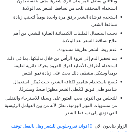
وبالتالي يفضل للمرأة أن تترك شعرها يجف بنفسه بدون
استخدام المجفف للحد من تساقط الشعر بعد الولادة.
استخدم فرشاة الشعر برفق مرة واحدة يومياً لتجنب زيادة
تساقط الشعر.
تجنب استعمال الملينات الكيميائية الضارة للشعر، من أهم
علاج تساقط الشعر بعد الولادة.
عدم ربط الشعر بطريقة مشدودة.
يتم تحفيز الدم إلى فروة الرأس من خلال تدليكها، بما في ذلك
استخدام أطراف الأصابع لفرك الفروة بحركة دائرية لطيفة
يومياً وبشكل منتظم، ذلك يحث على زيادة نمو الشعر.
يُنصح باستخدام شامبو لكثافة الشعر، حيث يُمكن استعمال
شامبو طبي مُوثق ليُعْطي الشعر مظهرًا صحيًا ومشرقًا.
للتخلص من التوتر، يجب العثور على وسيلة للاسترخاء والتقليل
من مستويات التوتر اليومية، نظرًا لأنه من بين العوامل الرئيسية
التي تؤدي إلى تساقط الشعر.
الزوار يتابعون الآن:
10فوائد فيروجلوبين للشعر وهل بالفعل توقف