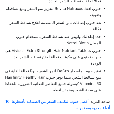
فعالا لحالات تساقط الشعر الحادة.
حبوب Revita Nutraceutical لتعزيز نمو الشعر ومنع تساقطه
وتقويته.
تعد حبوب إضافات نمو الشعر المتقدمة لعلاج تساقط الشعر
فعّالة.
جدد إطلالتك وانهض ضد تساقط الشعر باستخدام حبوب
الجمال Natrol Biotin.
حبوب Viviscal Extra Strength Hair Nutrient Tablets هي
حبوب تحتوي على مكونات فعالة لعلاج تساقط الشعر بعد
الولادة.
تعتبر حبوب جاسجار DeGro لنمو الشعر حبوبًا فعالة للغاية في
منع تساقط الشعر، بينما توفر حبوب Hairfinity Healthy Hair
Vitamins 60 كبسولة جميع العناصر الغذائية الضرورية للحفاظ
على صحة الشعر ومنع تساقطه.
شاهد المزيد:
أفضل حبوب لتكثيف الشعر من الصيدلية بأسعارها| 10
أنواع مجربة ومضمونة