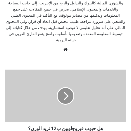
والشؤون المالية كالبنوك والتداول والربح من الإنترنت، إلى جانب السياحة
والخدمات والمحتوى الإسلامي. يحرص في جميع المقالات على جمع
المعلومات وتدقيقها من مصادر موثوقة، مع التأكيد في المحتوى الطبي
والصحي على ضرورة مراجعة طبيب مختص قبل اتخاذ أي قرار، وفي المحتوى
المالي على أنه تحليل تعليمي لا توصية استثمارية. يهدف من خلال كتاباته إلى
تبسيط المعلومة المعقدة وتقديمها بأسلوب واضح ينفع القارئ العربي في
حياته اليومية.
موق
ع
الوي
ب
ه
ل
ح
ب
و
ب
ف
ي
ر
و
هل حبوب فيروجلوبين ب12 تزيد الوزن؟