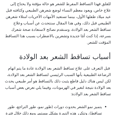
للقلق فهذا التساقط المفرط للشعر هو حالة مؤقتة ولا يحتاج إلى
ر
علاج خاص، ويعود معظم النساء لوضع شعرهن الطبيعي وكثافته قبل
و
عيد ميلاد طفلها الأول، بينما تستعيد الأمهات الأخريات امتلاء شعرهن
ن
الطبيعي قبل ذلك، وفي هذا المقال سنتحدث عن أسباب وعلاج
ي
تساقط الشعر بعد الولادة، وسنقدم نصائح لاستعادة صحة شعرك
ا
بسرعة، إذا كنت أمًا جديدة وتشعرين بالاضطراب بسبب هذا التساقط
المؤقت للشعر.
أسباب تساقط الشعر بعد الولادة
قبل التعرف على علاج تساقط الشعر بعد الولادة عادة ما يتم اتهام
الرضاعة الطبيعية بأنها السبب الرئيسي لتساقط الشعر بعد الولادة،
لكن ليس هناك دليل قاطع يثبت ذلك بالتساقط هو أمر طبيعي يحدث
بعد الولادة نتيجة لتغير في الهرمونات، وفيما يلي نعرض بعض أسباب
تساقط الشعر بعد الولادة:
يتميز نمو الشعر بحدوث دورات (طور نمو، طور التراجع، طور
تساقط)، وتتكرر هذه الدورة بشكل مستمر ومع ذلك خلال فترة