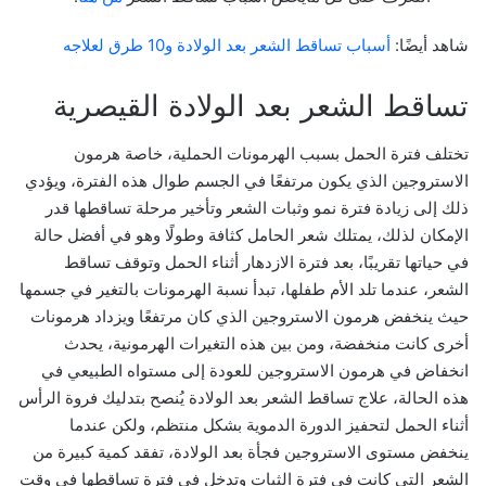
شاهد أيضًا:
أسباب تساقط الشعر بعد الولادة و10 طرق لعلاجه
تساقط الشعر بعد الولادة القيصرية
تختلف فترة الحمل بسبب الهرمونات الحملية، خاصة هرمون
الاستروجين الذي يكون مرتفعًا في الجسم طوال هذه الفترة، ويؤدي
ذلك إلى زيادة فترة نمو وثبات الشعر وتأخير مرحلة تساقطها قدر
الإمكان لذلك، يمتلك شعر الحامل كثافة وطولًا وهو في أفضل حالة
في حياتها تقريبًا، بعد فترة الازدهار أثناء الحمل وتوقف تساقط
الشعر، عندما تلد الأم طفلها، تبدأ نسبة الهرمونات بالتغير في جسمها
حيث ينخفض هرمون الاستروجين الذي كان مرتفعًا ويزداد هرمونات
أخرى كانت منخفضة، ومن بين هذه التغيرات الهرمونية، يحدث
انخفاض في هرمون الاستروجين للعودة إلى مستواه الطبيعي في
هذه الحالة، علاج تساقط الشعر بعد الولادة يُنصح بتدليك فروة الرأس
أثناء الحمل لتحفيز الدورة الدموية بشكل منتظم، ولكن عندما
ينخفض مستوى الاستروجين فجأة بعد الولادة، تفقد كمية كبيرة من
الشعر التي كانت في فترة الثبات وتدخل في فترة تساقطها في وقت