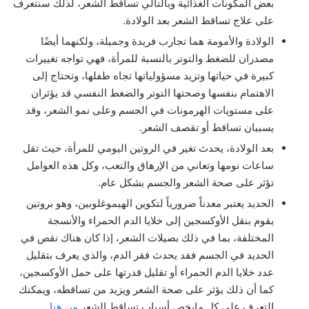
بعض المكونات الغذائية وبالتالي تساقط الشعر، لذلك سنتعرف
على علاج تساقط الشعر بعد الولادة.
الولادة والأمومة هما تجارب فريدة وجميلة، ولكنهما أيضًا
مصدران للضغط والتوتر بالنسبة للمرأة، فهي تواجه تغييرات
كبيرة في حياتها وتزيد مسؤولياتها تجاه طفلها، وتحتاج إلى
الاهتمام بنفسها وصحتها التوتر والضغط النفسي قد يؤثران
على مستويات الهرمونات في الجسم وعلى نمو الشعر، وقد
يسببان تساقط أو تقصف الشعر.
بعد الولادة، يحدث تغير في الروتين اليومي للمرأة، حيث تقل
ساعات نومها وتعاني من الإرهاق والتعب، وكل هذه العوامل
تؤثر على صحة الشعر والجسم بشكل عام.
الحديد يعتبر معدناً ضرورياً لتكوين الهيموغلوبين، وهو بروتين
يقوم بنقل الأوكسجين إلى خلايا الدم الحمراء والأنسجة
المختلفة، بما في ذلك بصيلات الشعر، إذا كان هناك نقص في
الحديد في الجسم فقد يحدث فقر الدم، والذي يعرف بتقليل
عدد خلايا الدم الحمراء أو تقليل قدرتها على حمل الأوكسجين،
كما أن ذلك يؤثر على صحة الشعر ويزيد من تساقطه، ويمكنك
التعرف على كل مايخص أسباب تساقط الشعر
من هنا
.