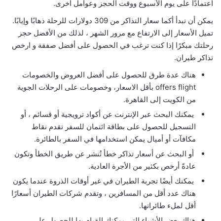
اعتمادًا على يوم الأسبوع ووقت الحجز وعوامل أخرى.
يمكن أن تبدأ أكما سعار التذاكر من 309 دولارات للرحلة ذهابًا وإيابًا.
تميل الأسعار إلى الارتفاع مع مرور الشهر ، لذلك من الأفضل حجز
رحلتك مبكرًا إذا كنت ترغب في الحصول على أفضل صفقة و ارخص
تذاكر طيران.
هناك عدة طرق للحصول على أفضل العروض والخصومات
offers flight بأقل الاسعار، وخصومات على الرحلات الجوية
من الكويت إلى القاهرة.
يمكنك البحث عبر الإنترنت عن أكواد ترويجية أو قسائم ، أو
التسجيل للحصول على بطاقة ائتمان للسفر تقدم نقاط
مكافآت أو أميال يمكن استخدامها في السفر بالطائرة.
أو البحث عن أسعار تذاكر خطأ تُنشر عن طريق الخطأ وتكون
عادةً أرخص بكثير من الأجرة العادية.
يمكنك أيضًا تجربة الطيران في غير أوقات الذروة عندما يكون
هناك عدد أقل من المسافرين ، وتقدم شركات الطيران أسعارًا
أقل لملء طائراتها.
هناك بعض الأشياء التي يمكنك القيام بها للحصول على