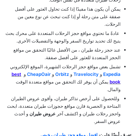
يمكن أن يكون هذا مفيدًا إذا كنت تحاول العثور على أفضل
صفقة على متن رحلة أو إذا كنت تبحث عن نوع معين من
الرحلات.
عادةً ما تحتوي مواقع حجز الرحلات المتعددة على محرك بحث
يتيح لك تحديد تواريخ السفر والوجهة والتفضيلات الأخرى.
عند حجز رحلة طيران ، من الأفضل غالبًا التحقق من مواقع
الحجز المتعددة للعثور على أفضل صفقة.
تشمل بعض مواقع حجز الرحلات الشهيرة، الموقع الإلكتروني
Expedia
و
Travelocity
و
Orbitz
و
CheapOair
و
best
book
يمكن أن يوفر لك التحقق من مواقع متعددة الوقت
والمال.
وللحصول على أرخص تذاكر طيران،
وأقوى عروض الطيران
المتاحة و الحصرية قارن مواقع حجوزات طيران متعددة، ابحث
واحجز رحلات طيران و اكتشف آخر
عروض طيران
و أحدث
عروض السفر.
تعرف أيضًا على:-
افضل موقع حجز طيران رخيص