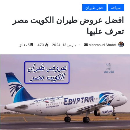
سياحة
حجز طيران
افضل عروض طيران الكويت مصر
تعرف عليها
Mahmoud Shatat
أ
مارس 13, 2024
470
5 دقائق
ر
س
ل
ب
ر
ي
د
ا
إ
ل
ك
ت