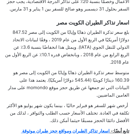
الأعمال وخصمًا بنسبة 20٪ على تذاكر الدرجة الاقتصادية،
يجب حجز
السفر بحلول 31 ديسمبر وهو صالح للسفر بين 1 يناير و 31 مارس.
اسعار تذاكر الطيران الكويت مصر
بلغ سعر تذكرة الطيران ذهابًا وإيابًا من الكويت إلى مصر 847.52
دولارًا أمريكيًا في الربع الأول من عام 2019 ، وفقًا لبيانات الاتحاد
الدولي للنقل الجوي (IATA). ويمثل هذا انخفاضًا بنسبة 3.6٪ عن
الربع الرابع من عام 2018 ، وبانخفاض قدره 10.1٪ عن الربع الأول من
عام 2018.
متوسط ​​سعر تذكرة الطيران ذهابًا وإيابًا من الكويت إلى مصر هو
160.39 دينارًا كويتيًا (545.44 دولارًا أمريكيًا). يعتمد هذا على
البيانات التي تم جمعها عن طريق حجز موقع momondo على مدار
العامين الماضيين.
أرخص شهر للسفر هو فبراير حاليًا ، بينما يكون شهر يوليو هو الأكثر
تكلفة في العادة. تختلف الأسعار حسب الطلب والتوافر ، لذلك من
الأفضل دائمًا الحجز مسبقًا حيثما أمكن ذلك.
تابع أيضًا:-
اسعار تذاكر الطيران ومواقع حجز طيران موثوقة