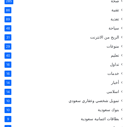
صحة
285
ع
ن
تقنية
86
:
تغذية
89
سياحة
48
الربح من الانترنت
31
منوعات
29
تعليم
40
تداول
16
خدمات
16
أخبار
14
اسلامى
14
تمويل شخصي وعقاري سعودي
10
بنوك سعودية
10
بطاقات ائتمانية سعودية
9