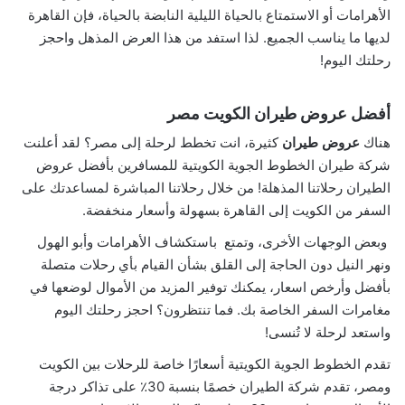
الأهرامات أو الاستمتاع بالحياة الليلية النابضة بالحياة، فإن القاهرة
لديها ما يناسب الجميع. لذا استفد من هذا العرض المذهل واحجز
رحلتك اليوم!
أفضل عروض طيران الكويت مصر
هناك
عروض طيران
كثيرة، انت تخطط لرحلة إلى مصر؟ لقد أعلنت
شركة طيران الخطوط الجوية الكويتية للمسافرين بأفضل عروض
الطيران رحلاتنا المذهلة! من خلال رحلاتنا المباشرة لمساعدتك على
السفر من الكويت إلى القاهرة بسهولة وأسعار منخفضة.
وبعض الوجهات الأخرى، وتمتع باستكشاف الأهرامات وأبو الهول
ونهر النيل دون الحاجة إلى القلق بشأن القيام بأي رحلات متصلة
بأفضل وأرخص اسعار،
يمكنك توفير المزيد من الأموال لوضعها في
مغامرات السفر الخاصة بك. فما تنتظرون؟ احجز رحلتك اليوم
واستعد لرحلة لا تُنسى!
تقدم الخطوط الجوية الكويتية أسعارًا خاصة للرحلات بين الكويت
ومصر،
تقدم شركة الطيران خصمًا بنسبة 30٪ على تذاكر درجة