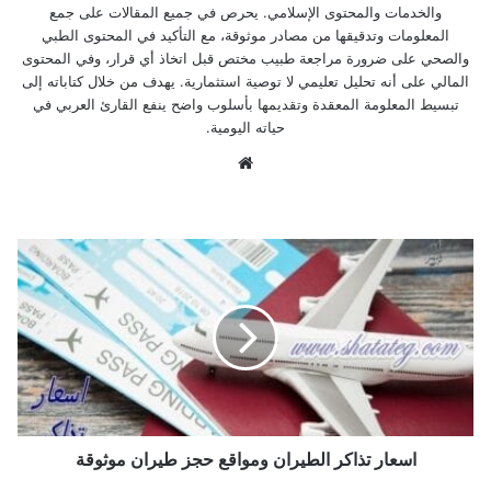
والخدمات والمحتوى الإسلامي. يحرص في جميع المقالات على جمع
المعلومات وتدقيقها من مصادر موثوقة، مع التأكيد في المحتوى الطبي
والصحي على ضرورة مراجعة طبيب مختص قبل اتخاذ أي قرار، وفي المحتوى
المالي على أنه تحليل تعليمي لا توصية استثمارية. يهدف من خلال كتاباته إلى
تبسيط المعلومة المعقدة وتقديمها بأسلوب واضح ينفع القارئ العربي في
حياته اليومية.
موق
ع
الوي
ب
ا
س
ع
ا
ر
ت
ذ
ا
ك
ر
اسعار تذاكر الطيران ومواقع حجز طيران موثوقة
ا