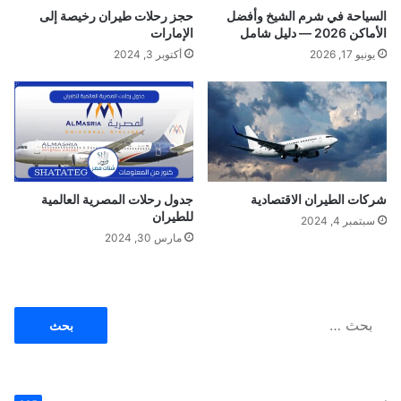
و
ا
السياحة في شرم الشيخ وأفضل
حجز رحلات طيران رخيصة إلى
ث
ك
الأماكن 2026 — دليل شامل
الإمارات
و
ر
يونيو 17, 2026
أكتوبر 3, 2024
ق
ت
ة
ر
ك
ي
ا
شركات الطيران الاقتصادية
جدول رحلات المصرية العالمية
للطيران
سبتمبر 4, 2024
مارس 30, 2024
ا
ل
ب
ح
ث