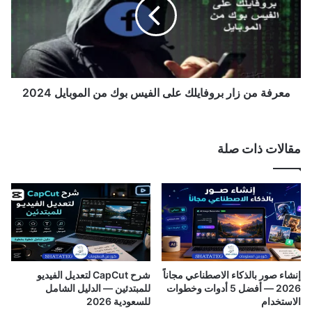
ي
ف
ر
ة
ب
م
ا
ن
ل
ز
ع
ا
ر
ر
معرفة من زار بروفايلك على الفيس بوك من الموبايل 2024
ب
ب
ي
ر
و
و
مقالات ذات صلة
ا
ف
ل
ا
ا
ي
ن
ل
ج
ك
ل
ع
ي
ل
ز
ى
ي
ا
إنشاء صور بالذكاء الاصطناعي مجاناً
شرح CapCut لتعديل الفيديو
2
ل
2026 — أفضل 5 أدوات وخطوات
للمبتدئين — الدليل الشامل
0
ف
الاستخدام
للسعودية 2026
2
ي