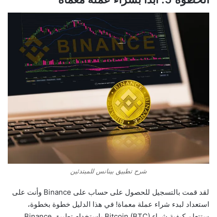
شرح تطبيق بينانس للمبتدئين
لقد قمت بالتسجيل للحصول على حساب على Binance وأنت على
استعداد لبدء شراء عملة معماة! في هذا الدليل خطوة بخطوة،
ستتعلم كيفية شراء Bitcoin (BTC) باستخدام تطبيق Binance