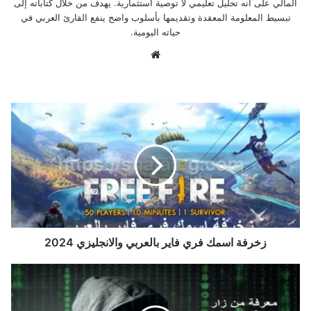
المالي على أنه تحليل تعليمي لا توصية استثمارية. يهدف من خلال كتاباته إلى
تبسيط المعلومة المعقدة وتقديمها بأسلوب واضح ينفع القارئ العربي في
حياته اليومية.
موق
ع
الوي
ب
ز
خ
ر
ف
ة
ا
س
م
ك
ف
زخرفة اسمك فري فاير بالعربي والانجليزي 2024
ر
ي
م
ف
ع
ا
ر