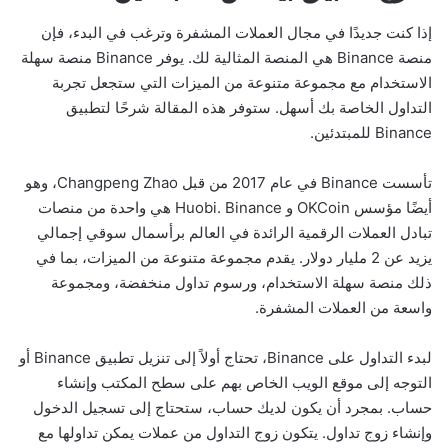
إذا كنت جديدًا في مجال العملات المشفرة وترغب في البدء، فإن
منصة Binance هي المنصة المثالية لك. يوفر Binance منصة سهلة
الاستخدام مع مجموعة متنوعة من الميزات التي ستجعل تجربة
التداول الخاصة بك أسهل. ستوفر هذه المقالة شرحًا لتطبيق
Binance للمبتدئين.
تأسست Binance في عام 2017 من قبل Changpeng Zhao، وهو
أيضًا مؤسس OKCoin و Huobi. Binance هي واحدة من منصات
تبادل العملات الرقمية الرائدة في العالم برأسمال سوقي إجمالي
يزيد عن 2 مليار دولار. يقدم مجموعة متنوعة من الميزات، بما في
ذلك منصة سهلة الاستخدام، ورسوم تداول منخفضة، ومجموعة
واسعة من العملات المشفرة.
لبدء التداول على Binance، تحتاج أولاً إلى تنزيل تطبيق Binance أو
التوجه إلى موقع الويب الخاص بهم على سطح المكتب وإنشاء
حساب. بمجرد أن يكون لديك حساب، ستحتاج إلى تسجيل الدخول
وإنشاء زوج تداول. يتكون زوج التداول من عملات يمكن تداولها مع