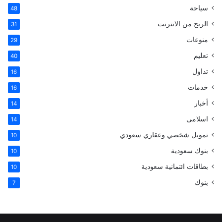
سياحة
48
ك
ر
إ
l
الربح من الانترنت
31
ي
ن
r
منوعات
29
تعليم
س
40
تداول
16
ت
خدمات
16
أخبار
14
اسلامى
14
تمويل شخصي وعقاري سعودي
10
بنوك سعودية
10
بطاقات ائتمانية سعودية
10
بنوك
7