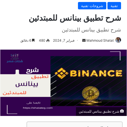
تقنية
شروحات تقنية
شرح تطبيق بينانس للمبتدئين
شرح تطبيق بينانس للمبتدئين
Mahmoud Shatat
أ
فبراير 7, 2024
480
6 دقائق
ر
س
ل
ب
ر
ي
د
ا
إ
ل
شرح تطبيق بينانس للمبتدئين
ك
ت