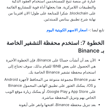
عبارة عن منصة تتيح للمستخدمين استخدام العقود الذكية
والتطبيقات اللامركزية. هذا يجعلها أداة قوية للمشاريع القائمة
على blockchain. شكرا للمتابعة على طول! الان اقتربنا من
نهاية شرح تطبيق بينانس للمبتدئين.
تابع ايضا :-
اسعار الاسهم الكويتية اليوم
الخطوة 7: استخدم محفظة التشفير الخاصة
بـ Binance
الآن بعد أن أنشأت حسابًا على Binance، فإن الخطوة الأخيرة
هي الحصول على بعض BNB! للقيام بذلك، سوف تحتاج إلى
استخدام محفظة تشفير Binance الخاصة بك.
تقدم Binance مجموعة متنوعة من المحافظ لأجهزة Android
و iOS. يمكنك العثور على تطبيق الهاتف المحمول Binance
على App Store و Google Play، أو يمكنك زيارة موقع الويب
الخاص بهم وتنزيل المحفظة مباشرة.
بعد تنزيل محفظة Binance، افتحها وانقر على أيقونة