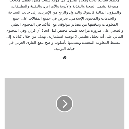
محمود شتات، كاتب ومحرر محتوى في موقع شتات مصر، يغطي مجالات
متنوعة تشمل الصحة والتغذية والأدوية والأمراض، والتقنية والتطبيقات،
والشؤون المالية كالبنوك والتداول والربح من الإنترنت، إلى جانب السياحة
والخدمات والمحتوى الإسلامي. يحرص في جميع المقالات على جمع
المعلومات وتدقيقها من مصادر موثوقة، مع التأكيد في المحتوى الطبي
والصحي على ضرورة مراجعة طبيب مختص قبل اتخاذ أي قرار، وفي المحتوى
المالي على أنه تحليل تعليمي لا توصية استثمارية. يهدف من خلال كتاباته إلى
تبسيط المعلومة المعقدة وتقديمها بأسلوب واضح ينفع القارئ العربي في
حياته اليومية.
موق
ع
الوي
ب
ا
س
ع
ا
ر
ا
ل
ا