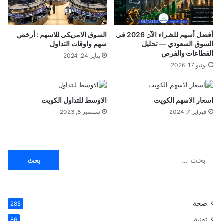
.
.
ا
أفضل أسهم للشراء الآن 2026 في
السوق الامريكي للاسهم : أرخص
ل
السوق السعودي — تحليل
سهم واوقات التداول
ت
القطاعات والفرص
يناير 24, 2024
خ
يونيو 17, 2026
ص
ص
ا
اسعار الاسهم الكويت
الاوسط للتداول الكويت
ت
و
فبراير 7, 2024
سبتمبر 8, 2023
ا
ل
ت
س
ا
ج
ل
ي
ب
ل
ح
ث
صحة
285
ع
ن
تقنية
86