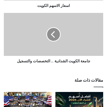
س
ه
اسعار الاسهم الكويت
م
ا
ج
ل
ا
ك
م
و
ع
ي
ة
ت
ا
ل
ك
و
ي
جامعة الكويت الشدادية .. التخصصات والتسجيل
ت
ا
ل
مقالات ذات صلة
ش
د
ا
د
ي
ة