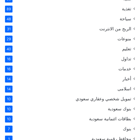
:
تغذية
89
سياحة
48
الربح من الانترنت
31
منوعات
29
تعليم
40
تداول
16
خدمات
16
أخبار
14
اسلامى
14
تمويل شخصي وعقاري سعودي
10
بنوك سعودية
10
بطاقات ائتمانية سعودية
10
بنوك
7
محافظ رقمية سعودية
1