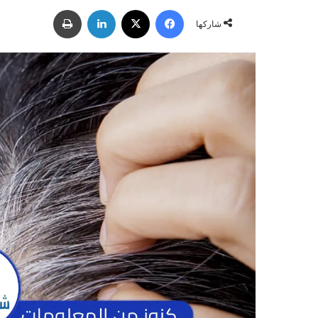
ر
فيسبوك
‫X
لينكدإن
طباعة
س
شاركها
ل
ب
ر
ي
د
ا
إ
ل
ك
ت
ر
و
ن
ي
ا