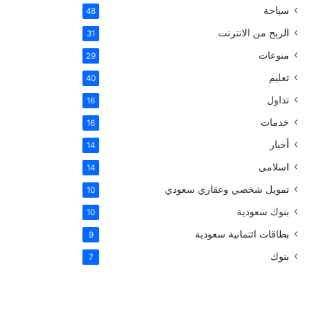
سياحة
48
الربح من الانترنت
31
منوعات
29
تعليم
40
تداول
16
خدمات
16
أخبار
14
اسلامى
14
تمويل شخصي وعقاري سعودي
10
بنوك سعودية
10
بطاقات ائتمانية سعودية
9
بنوك
7