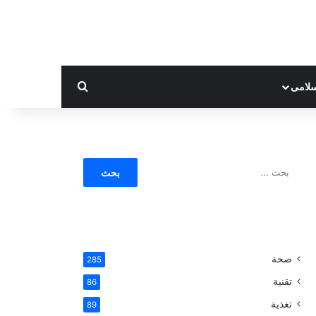
بحث عن
لامى
ا
ل
ب
ح
ث
ع
ن
صحة
285
:
تقنية
86
تغذية
89