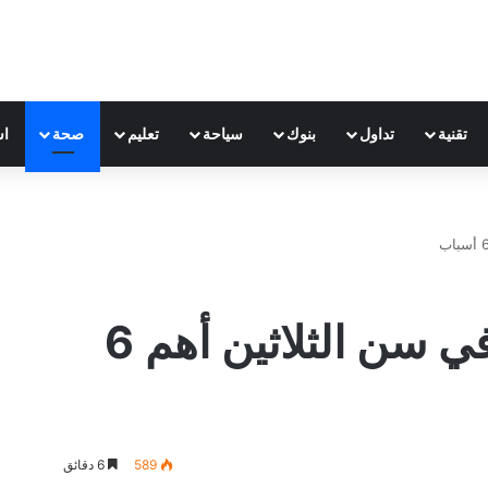
تقنية
تداول
بنوك
سياحة
تعليم
صحة
اس
سبب ظهور الشيب في سن الثلاثين أهم 6
589
6 دقائق