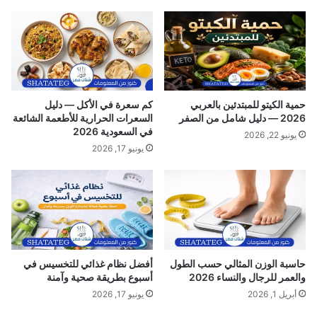
ا
ل
ا
غ
ت
ر
ا
حمية الكيتو للمبتدئين بالعربي
كم سعرة في الأكل — دليل
ب
2026 — دليل شامل من الصفر
السعرات الحرارية للأطعمة الشائعة
ل
في السعودية 2026
يونيو 22, 2026
ل
يونيو 17, 2026
م
ر
ح
ل
ة
ا
ل
ث
حاسبة الوزن المثالي حسب الطول
أفضل نظام غذائي للتخسيس في
ا
والعمر للرجال والنساء 2026
أسبوع بطريقة صحية وآمنة
ل
أبريل 1, 2026
يونيو 17, 2026
ث