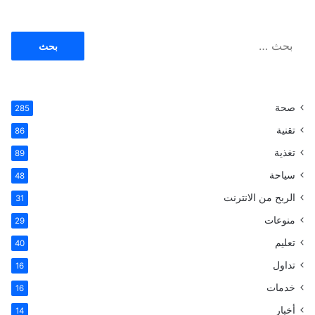
ة
2
0
ا
2
ل
3
ب
-
ح
2
ث
0
صحة
285
ع
2
ن
تقنية
86
4
:
؟
تغذية
89
سياحة
48
الربح من الانترنت
31
منوعات
29
تعليم
40
تداول
16
خدمات
16
أخبار
14