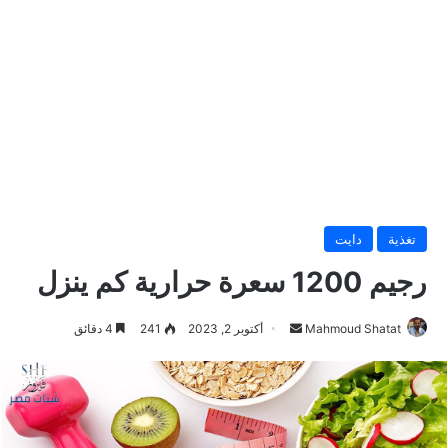
تغذية
دايت
رجيم 1200 سعرة حرارية كم ينزل
Mahmoud Shatat
أ
أكتوبر 2, 2023
241
4 دقائق
ر
س
ل
ب