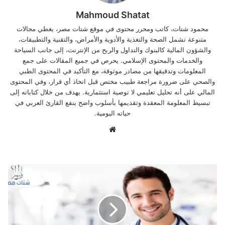
Mahmoud Shatat
محمود شتات، كاتب ومحرر محتوى في موقع شتات مصر، يغطي مجالات
متنوعة تشمل الصحة والتغذية والأدوية والأمراض، والتقنية والتطبيقات،
والشؤون المالية كالبنوك والتداول والربح من الإنترنت، إلى جانب السياحة
والخدمات والمحتوى الإسلامي. يحرص في جميع المقالات على جمع
المعلومات وتدقيقها من مصادر موثوقة، مع التأكيد في المحتوى الطبي
والصحي على ضرورة مراجعة طبيب مختص قبل اتخاذ أي قرار، وفي المحتوى
المالي على أنه تحليل تعليمي لا توصية استثمارية. يهدف من خلال كتاباته إلى
تبسيط المعلومة المعقدة وتقديمها بأسلوب واضح ينفع القارئ العربي في
حياته اليومية.
موق
ع
الوي
ب
ا
ف
ض
ل
د
ك