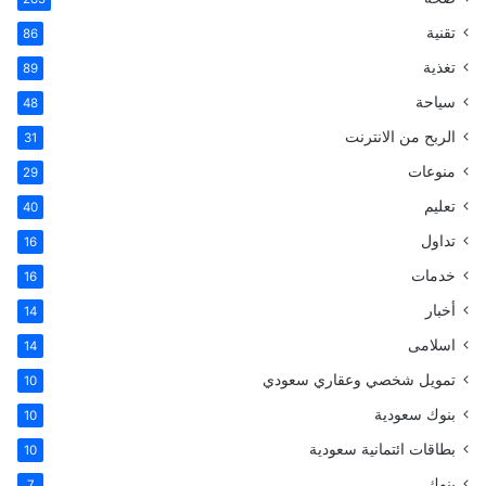
ع
ن
تقنية
86
:
تغذية
89
سياحة
48
الربح من الانترنت
31
منوعات
29
تعليم
40
تداول
16
خدمات
16
أخبار
14
اسلامى
14
تمويل شخصي وعقاري سعودي
10
بنوك سعودية
10
بطاقات ائتمانية سعودية
10
بنوك
7