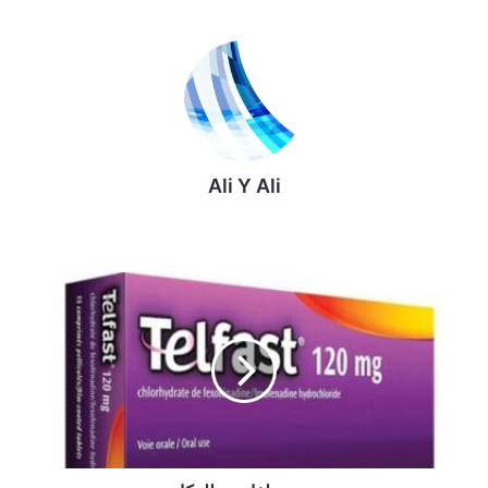
Ali Y Ali
ح
ب
و
ب
ت
ل
ف
ا
س