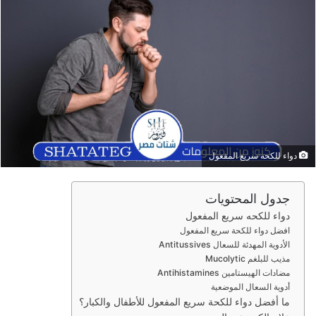
ب
ر
ي
د
ا
إ
ل
ك
ت
ر
دواء للكحه سريع المفعول
و
ن
جدول المحتويات
ي
دواء للكحه سريع المفعول
ا
افضل دواء للكحة سريع المفعول
الأدوية المهدئة للسعال Antitussives
مذيب للبلغم Mucolytic
مضادات الهيستامين Antihistamines
أدوية السعال الموضعية
ما أفضل دواء للكحة سريع المفعول للأطفال والكبار؟