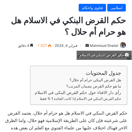
اسلامى
فتاوى واحكام
حكم القرض البنكي في الاسلام هل
هو حرام أم حلال ؟
Mahmoud Shatat
أ
فبراير 4, 2024
1٬327
4 دقائق
ر
حكم القرض البنكي في الاسلام
س
ل
جدول المحتويات
ب
هل القرض البنكي حرام أم حلال؟
ر
ما هو حكم القرض بضمان المرتب؟
ي
رأى دار الافتاء حول حكم القرض البنكي في الاسلام
د
حكم القرض البنكي في الاسلام إذا كانت الفائدة 1 % فقط
ا
إ
حكم القرض البنكي في الاسلام هل هو حرام أم حلال، يعتمد القرض
ل
على شرعيته فإن كان على الطريقة الإسلامية فهو حلال، واما الطرق
ك
الاخر فهناك اختلاف عليها من علماء الفتوي مع العلم ان بعض هذه
ت