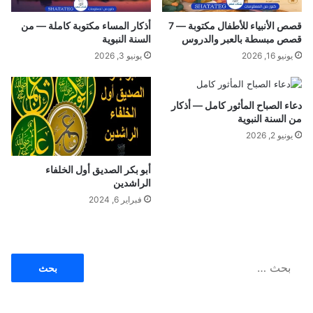
م
و
ن
م
قصص الأنبياء للأطفال مكتوبة — 7
أذكار المساء مكتوبة كاملة — من
ا
ا
قصص مبسطة بالعبر والدروس
السنة النبوية
ل
ه
يونيو 16, 2026
يونيو 3, 2026
ن
ي
ظ
ا
ا
ل
م
دعاء الصباح المأثور كامل — أذكار
ا
من السنة النبوية
ا
س
ل
ب
يونيو 2, 2026
غ
ا
ذ
ب
أبو بكر الصديق أول الخلفاء
ا
و
الراشدين
ئ
ا
فبراير 6, 2024
ي
ل
ا
ع
ر
ا
ا
ل
ض
ب
؟
ح