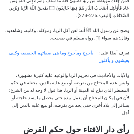
فَمَن جَاءهُ مَوْعِظَةٌ مِّن رَّبِّهِ فَانتَهَىَ فَلَهُ مَا سَلَفَ وَأَمْرُهُ إِلَى اللّهِ وَمَنْ
عَادَ فَأُوْلَئِكَ أَصْحَابُ النَّارِ هُمْ فِيهَا خَالِدُونَ ۝ يَمْحَقُ اللّهُ الْرِّبَا وَيُرْبِي
الصَّدَقَاتِ [البقرة:275-276].
وصح عن رسول الله ﷺ أنه: لعن آكل الربا، وموكله، وكاتبه، وشاهديه،
وقال: هم سواء [1]. رواه مسلم في صحيحه.
تعرف أيضًا على: –
يأجوج ومأجوج وما هى صفاتهم الحقيقية وكيف
يعيشون و يأكلون
والآيات والأحاديث في تحريم الربا والوعيد عليه كثيرة مشهورة،
وليس عدم المحتاج من يقرضه أو يبيع عليه بالدين، يجعله في حكم
المضطر الذي تباح له الميتة أو الربا، هذا قول لا وجه له من الشرع؛
لأن في إمكان المحتاج أن يعمل بيده حتى يحصل ما يسد حاجته أو
يسافر إلى بلاد أخرى حتى يجد من يقرضه، أو يبيع عليه بالدين إلى
أجل.
رأى دار الافتاء حول حكم القرض