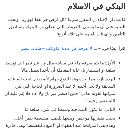
البنكي في الاسلام
قالت دار الإفتاء ان المقرر شرعا “كل قرض جر نفعا فهو ربا” ويجب
التنبيه على أن ما يسمى بالقروض التي تعطى من البنوك وصناديق
التأمين والهيئات العامة على ثلاثة أنواع: –
اقرأ أيضًا في: –
ما لا تعرفة عن عبدة الكواكب – شتات مصر
الأول: ما يتم صرفه مالا في مقابلة مال من غير نظر الى توسط
سلعة او استثمار بل غاية المعاملة أن يأخذ العميل مالاً.
ليرده بأزيد مما أخذه وهذا النوع حرام لأنه يدخل تحت القاعدة
السابقة ولا يحل أخذه الا عند الضرورة او الحاجة التي تنزل
منزلتها لقوله تعالى” فمن اضطر غير باغ ولا عاد فلا إثم عليه ان
الله غفور رحيم “
الثاني: ما يكون البنك فيه وسيطا في شراء سلعة ما.
بحيث يشتريها هو بثمن ويبيعها للعميل مقسطة بثمن أعلى
وهذه هي المرابحة عند الفقهاء او “البيع بالتقسيط” وهي جائزة