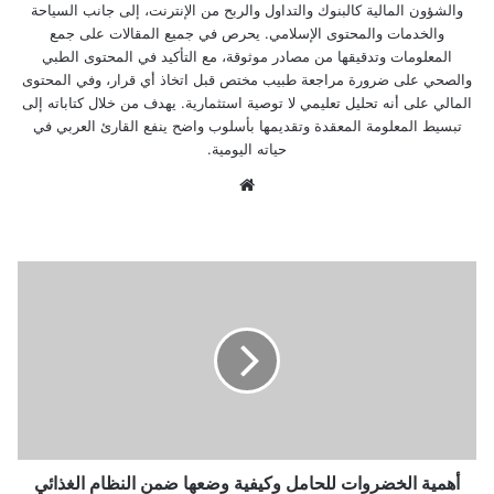
والشؤون المالية كالبنوك والتداول والربح من الإنترنت، إلى جانب السياحة
والخدمات والمحتوى الإسلامي. يحرص في جميع المقالات على جمع
المعلومات وتدقيقها من مصادر موثوقة، مع التأكيد في المحتوى الطبي
والصحي على ضرورة مراجعة طبيب مختص قبل اتخاذ أي قرار، وفي المحتوى
المالي على أنه تحليل تعليمي لا توصية استثمارية. يهدف من خلال كتاباته إلى
تبسيط المعلومة المعقدة وتقديمها بأسلوب واضح ينفع القارئ العربي في
حياته اليومية.
موق
ع
الوي
ب
أ
ه
م
ي
ة
ا
ل
خ
ض
ر
أهمية الخضروات للحامل وكيفية وضعها ضمن النظام الغذائي