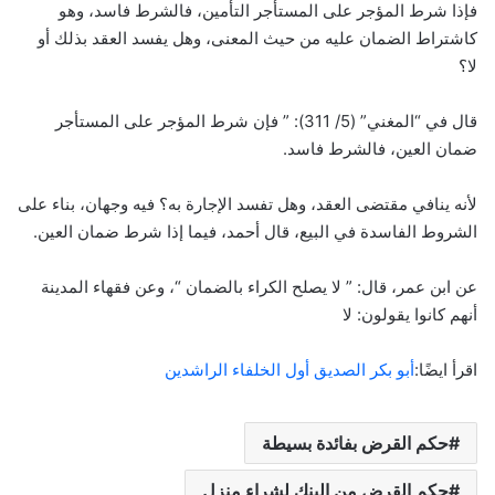
فإذا شرط المؤجر على المستأجر التأمين، فالشرط فاسد، وهو
كاشتراط الضمان عليه من حيث المعنى، وهل يفسد العقد بذلك أو
لا؟
قال في “المغني” (5/ 311): ” فإن شرط المؤجر على المستأجر
ضمان العين، فالشرط فاسد.
لأنه ينافي مقتضى العقد، وهل تفسد الإجارة به؟ فيه وجهان، بناء على
الشروط الفاسدة في البيع، قال أحمد، فيما إذا شرط ضمان العين.
عن ابن عمر، قال: ” لا يصلح الكراء بالضمان “، وعن فقهاء المدينة
أنهم كانوا يقولون: لا
اقرأ ايضًا:
أبو بكر الصديق أول الخلفاء الراشدين
حكم القرض بفائدة بسيطة
حكم القرض من البنك لشراء منزل