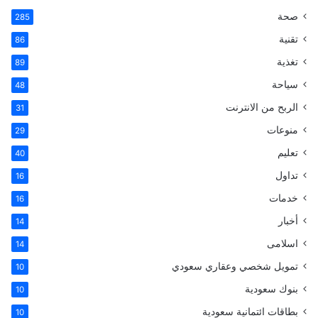
ث
صحة
285
ع
ن
تقنية
86
:
تغذية
89
سياحة
48
الربح من الانترنت
31
منوعات
29
تعليم
40
تداول
16
خدمات
16
أخبار
14
اسلامى
14
تمويل شخصي وعقاري سعودي
10
بنوك سعودية
10
بطاقات ائتمانية سعودية
10