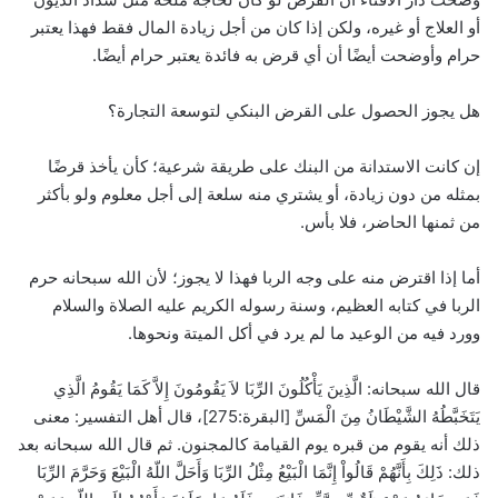
أو العلاج أو غيره، ولكن إذا كان من أجل زيادة المال فقط فهذا يعتبر
حرام وأوضحت أيضًا أن أي قرض به فائدة يعتبر حرام أيضًا.
هل يجوز الحصول على القرض البنكي لتوسعة التجارة؟
إن كانت الاستدانة من البنك على طريقة شرعية؛ كأن يأخذ قرضًا
بمثله من دون زيادة، أو يشتري منه سلعة إلى أجل معلوم ولو بأكثر
من ثمنها الحاضر، فلا بأس.
أما إذا اقترض منه على وجه الربا فهذا لا يجوز؛ لأن الله سبحانه حرم
الربا في كتابه العظيم، وسنة رسوله الكريم عليه الصلاة والسلام
وورد فيه من الوعيد ما لم يرد في أكل الميتة ونحوها.
قال الله سبحانه: الَّذِينَ يَأْكُلُونَ الرِّبَا لاَ يَقُومُونَ إِلاَّ كَمَا يَقُومُ الَّذِي
يَتَخَبَّطُهُ الشَّيْطَانُ مِنَ الْمَسِّ [البقرة:275]، قال أهل التفسير: معنى
ذلك أنه يقوم من قبره يوم القيامة كالمجنون. ثم قال الله سبحانه بعد
ذلك: ذَلِكَ بِأَنَّهُمْ قَالُواْ إِنَّمَا الْبَيْعُ مِثْلُ الرِّبَا وَأَحَلَّ اللّهُ الْبَيْعَ وَحَرَّمَ الرِّبَا