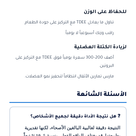
للحفاظ على الوزن
تناول ما يعادل TDEE مع التركيز على جودة الطعام.
راقب وزنك أسبوعياً لا يومياً.
لزيادة الكتلة العضلية
أضف 200–300 سعرة يومياً فوق TDEE مع التركيز على
البروتين.
مارس تمارين الأثقال انتظاماً لتحفيز نمو العضلات.
الأسئلة الشائعة
❓ هل نتيجة الأداة دقيقة لجميع الأشخاص؟
النتيجة دقيقة لغالبية البالغين الأصحاء، لكنها تقديرية
بطبيعتها. قد يختلف الواقع الفعلي بنسبة 5–10% تبعاً