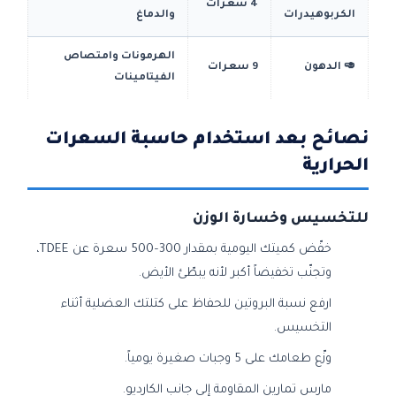
4 سعرات
الكربوهيدرات
والدماغ
الهرمونات وامتصاص
🥑 الدهون
9 سعرات
الفيتامينات
نصائح بعد استخدام حاسبة السعرات
الحرارية
للتخسيس وخسارة الوزن
خفّض كميتك اليومية بمقدار 300–500 سعرة عن TDEE،
وتجنّب تخفيضاً أكبر لأنه يبطّئ الأيض.
ارفع نسبة البروتين للحفاظ على كتلتك العضلية أثناء
التخسيس.
وزّع طعامك على 5 وجبات صغيرة يومياً.
مارس تمارين المقاومة إلى جانب الكارديو.