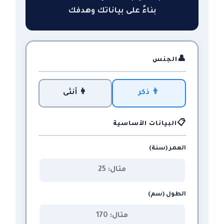
بناءً على بياناتك وهدفك
👤
الجنس
👨 ذكر
👩 أنثى
📋
البيانات الأساسية
العمر (سنة)
الطول (سم)