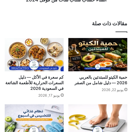
ن
ن
ا
ا
س
ب
مقالات ذات صلة
ب
ش
ة
ا
ل
ت
ل
م
ف
ن
ش
ق
ل
و
ا
ق
ل
ل
حمية الكيتو للمبتدئين بالعربي
كم سعرة في الأكل — دليل
ك
2
2026 — دليل شامل من الصفر
السعرات الحرارية للأطعمة الشائعة
ل
0
في السعودية 2026
يونيو 22, 2026
و
2
يونيو 17, 2026
ي
4