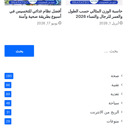
حاسبة الوزن المثالي حسب الطول
أفضل نظام غذائي للتخسيس في
والعمر للرجال والنساء 2026
أسبوع بطريقة صحية وآمنة
أبريل 1, 2026
يونيو 17, 2026
ا
ل
ب
ح
ث
صحة
285
ع
ن
تقنية
86
:
تغذية
89
سياحة
48
الربح من الانترنت
31
منوعات
29