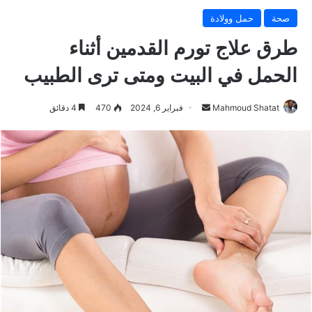
صحة
حمل وولادة
طرق علاج تورم القدمين أثناء
الحمل في البيت ومتى ترى الطبيب
Mahmoud Shatat
أ
فبراير 6, 2024
470
4 دقائق
ر
س
ل
ب
ر
ي
د
ا
إ
ل
ك
ت