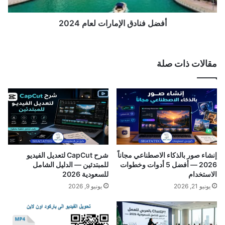
م
د
ت
ق
ج
ا
أفضل فنادق الإمارات لعام 2024
ر
ل
ا
إ
ل
م
مقالات ذات صلة
إ
ا
ل
ر
ك
ا
ت
ت
ر
ل
و
ع
ن
ا
ي
م
2
إنشاء صور بالذكاء الاصطناعي مجاناً
شرح CapCut لتعديل الفيديو
0
2026 — أفضل 5 أدوات وخطوات
للمبتدئين — الدليل الشامل
2
الاستخدام
للسعودية 2026
4
يونيو 21, 2026
يونيو 9, 2026