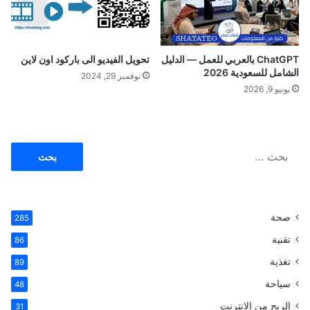
ChatGPT بالعربي للعمل — الدليل
تحويل الفيديو الى باركود اون لاين
الشامل للسعودية 2026
نوفمبر 29, 2024
يونيو 9, 2026
ا
ل
ب
ح
ث
صحة
285
ع
ن
تقنية
86
:
تغذية
89
سياحة
48
الربح من الانترنت
31