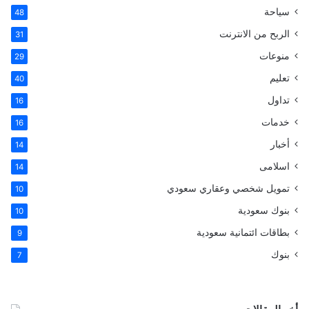
سياحة
48
الربح من الانترنت
31
منوعات
29
تعليم
40
تداول
16
خدمات
16
أخبار
14
اسلامى
14
تمويل شخصي وعقاري سعودي
10
بنوك سعودية
10
بطاقات ائتمانية سعودية
9
بنوك
7