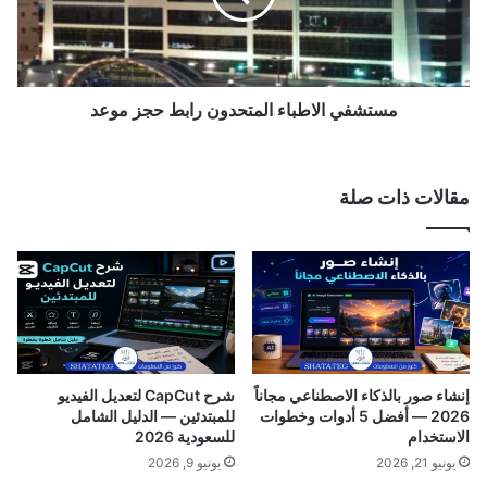
م
ي
ل
ا
ه
ل
ا
ا
ت
ط
مستشفي الاطباء المتحدون رابط حجز موعد
أ
ب
م
ا
ي
ء
مقالات ذات صلة
ن
ا
ا
ل
ل
م
ت
ت
ع
ح
ا
د
و
و
ن
ن
ي
ر
إنشاء صور بالذكاء الاصطناعي مجاناً
شرح CapCut لتعديل الفيديو
ة
ا
2026 — أفضل 5 أدوات وخطوات
للمبتدئين — الدليل الشامل
ب
الاستخدام
للسعودية 2026
ط
يونيو 21, 2026
يونيو 9, 2026
ح