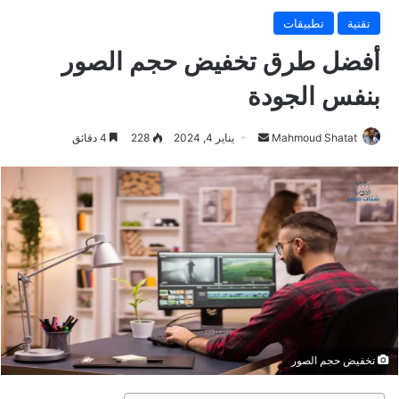
تقنية
تطبيقات
أفضل طرق تخفيض حجم الصور
بنفس الجودة
Mahmoud Shatat
أ
يناير 4, 2024
228
4 دقائق
ر
س
ل
ب
ر
ي
د
ا
إ
ل
تخفيض حجم الصور
ك
ت