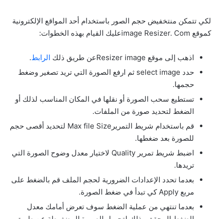
لكي تتمكن منتخفيض حجم الصور باستخدام أحد المواقع الإلكترونية
كموقع image Resizer. Comعليك القيام بهذه الخطوات:
اذهب إلى موقع Resizer imageعن طريق ذلك
الرابط
.
حدد select image ثم ارفع الصورة التي تريد تصغير وضغط
حجمها.
تستطيع سحب الصورة أو نقلها في المكان المناسب لذلك أو
الضغط لتحديد صورة من الملفات.
قم باستخدام شريط التمريرMax file Size لتحديد أقصى حجم
للصورة بعد ضغطها.
اضبط شريط تمرير Quality لاختيار معدل وضوح الصورة التي
تريدها.
بعدما تحدد الإعدادات الضرورية لحجم الملف قم بالضغط على
مربع Apply كي تبدأ في ضغط الصورة.
بعدما تنتهي من عملية الضغط سوف تعرض أمامك معدل
الضغط المحقق وذلك لتحميل الصورة المضغوطة عن طريق