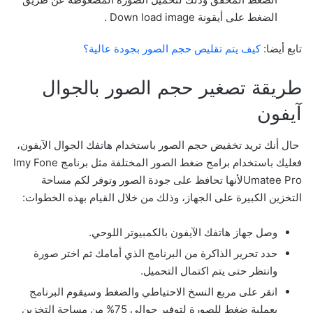
الضغط على أيقونة Down load image .
تابع أيضا:
كيف يتم تقليص حجم الصور بجودة عالية؟
طريقة تصغير حجم الصور بالجوال
آيفون
حال أنك تريد تخفيض حجم الصور باستخدام هاتفك الجوال الآيفون،
فعليك باستخدام برامج ضغط الصور المختلفة مثل برنامج Imy Fone
Umatee Proلأنها تحافظ على جودة الصور وتوفر لكم مساحة
التخزين الكبيرة على الجهاز، وذلك من خلال القيام بهذه الخطوات:
وصل جهاز هاتفك الآيفون بالكمبيوتر اللوحي.
حدد تحرير الذاكرة من البرنامج الذي أمامك ثم اختر صورة
وانتظر حتى يتم اكتمال التحميل.
انقر على مربع النسخ الاحتياطي والضغط وسيقوم البرنامج
بعملية ضغط للصورة لتوفير حوالي 75% من مساحة التخزين