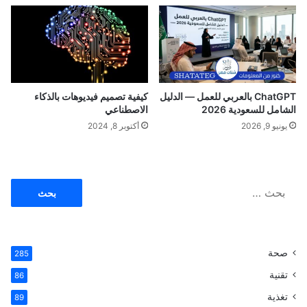
ج
ز
م
و
ع
د
ChatGPT بالعربي للعمل — الدليل
كيفية تصميم فيديوهات بالذكاء
الشامل للسعودية 2026
الاصطناعي
يونيو 9, 2026
أكتوبر 8, 2024
ا
ل
ب
ح
ث
صحة
285
ع
ن
تقنية
86
:
تغذية
89