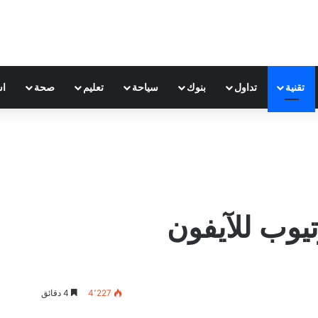
تقنية
تداول
بنوك
سياحة
تعليم
صحة
اس
تيوب للآيفون
4٬227
4 دقائق