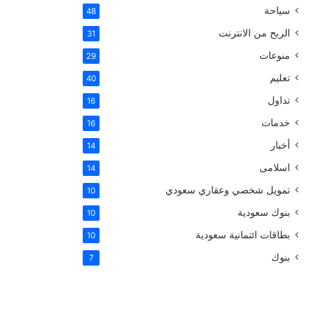
سياحة
48
الربح من الانترنت
31
منوعات
29
تعليم
40
تداول
16
خدمات
16
أخبار
14
اسلامى
14
تمويل شخصي وعقاري سعودي
10
بنوك سعودية
10
بطاقات ائتمانية سعودية
10
بنوك
7