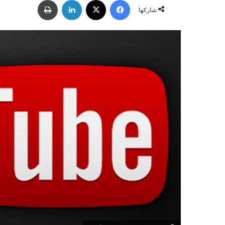
فيسبوك
‫X
لينكدإن
طباعة
س
شاركها
ل
ب
ر
ي
د
ا
إ
ل
ك
ت
ر
و
ن
ي
ا