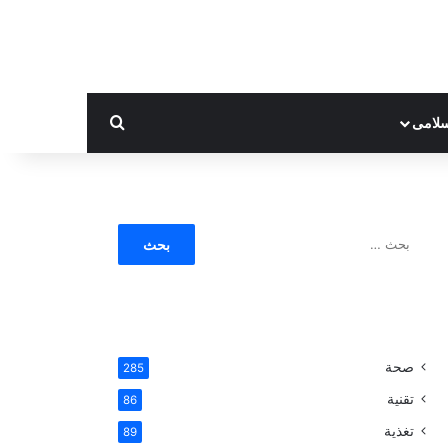
بحث عن
لامى
ا
ل
ب
ح
ث
ع
ن
صحة
285
:
تقنية
86
تغذية
89