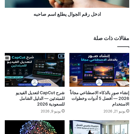
ى
ا
ش
ل
خ
ج
ادخل رقم الجوال يطلع اسم صاحبه
ص
و
ي
ا
ا
ل
مقالات ذات صلة
ت
ي
ل
ط
ل
ل
ا
ع
ي
ا
ف
س
و
م
ن
ص
و
ا
إنشاء صور بالذكاء الاصطناعي مجاناً
شرح CapCut لتعديل الفيديو
ا
ح
2026 — أفضل 5 أدوات وخطوات
للمبتدئين — الدليل الشامل
ل
ب
الاستخدام
للسعودية 2026
ا
ه
يونيو 21, 2026
يونيو 9, 2026
ن
د
ر
و