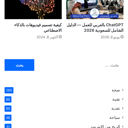
ي
د
ChatGPT بالعربي للعمل — الدليل
كيفية تصميم فيديوهات بالذكاء
الشامل للسعودية 2026
الاصطناعي
يونيو 9, 2026
أكتوبر 8, 2024
ا
ل
ب
ح
ث
صحة
285
ع
ن
تقنية
86
:
تغذية
89
سياحة
48
الربح من الانترنت
31