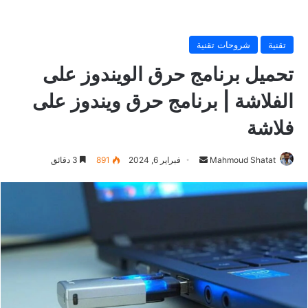
تقنية
شروحات تقنية
تحميل برنامج حرق الويندوز على
الفلاشة | برنامج حرق ويندوز على
فلاشة
Mahmoud Shatat
أ
فبراير 6, 2024
891
3 دقائق
ر
س
ل
ب
ر
ي
د
ا