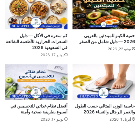
ر
ا
ا
ص
ر
ل
ه
ي
و
و
حمية الكيتو للمبتدئين بالعربي
كم سعرة في الأكل — دليل
د
ا
2026 — دليل شامل من الصفر
السعرات الحرارية للأطعمة الشائعة
و
ل
في السعودية 2026
يونيو 22, 2026
ا
ت
يونيو 17, 2026
ع
ق
ي
ل
ا
ی
ل
د
ا
ـ
س
أ
ت
ب
ع
ر
حاسبة الوزن المثالي حسب الطول
أفضل نظام غذائي للتخسيس في
م
ز
والعمر للرجال والنساء 2026
أسبوع بطريقة صحية وآمنة
ا
3
أبريل 1, 2026
يونيو 17, 2026
ل
ع
ل
ل
ل
ا