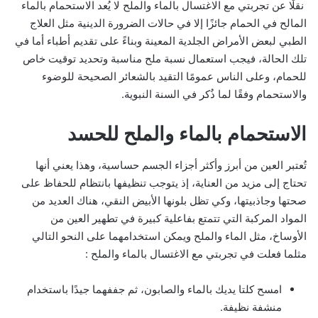
نقلًا عن تجربتي مع الاغتسال بالماء والملح لا يُعد الاستحمام بالماء
المالح في الحمام جائزًا إلا في حالات الضرورة الدينية مثل العلاج
الطبي لبعض الأمراض الجلدية المعينة وبناءً على تقديم أطباء أما في
تلك الحالة، فيجب استعمال نسبة ملح مناسبة وتحديد توقيت خاص
للحمام، وعلى الناس عمومًا التقيد بالشعائر الصحيحة للوضوء
والاستحمام وفقًا لما ذُكر في السنة النبوية.
الاستحمام بالماء والملح للحسد
تُعتبر العين من أبرز وأكثر أجزاء الجسم حساسية، وهذا يعني أنها
تحتاج إلى مزيد من العناية، إذ يتوجب تنظيفها بانتظام للحفاظ على
صحتها وجاذبيتها، وكي تظل بلونها الأبيض النقي، هناك العديد من
المواد المركبة التي تتمتع بفاعلية كبيرة في تطهير العين من
الأوساخ، مثل الماء والملح ويمكن استخدامهما على النحو التالي
مثلما فعلت في
تجربتي مع الاغتسال بالماء والملح
:
امسح كلتا يديك بالماء والصابون، ثم جففهما جيدًا باستخدام
منشفة نظيفة.