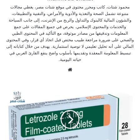
محمود شتات، كاتب ومحرر محتوى في موقع شتات مصر، يغطي مجالات
متنوعة تشمل الصحة والتغذية والأدوية والأمراض، والتقنية والتطبيقات،
والشؤون المالية كالبنوك والتداول والربح من الإنترنت، إلى جانب السياحة
والخدمات والمحتوى الإسلامي. يحرص في جميع المقالات على جمع
المعلومات وتدقيقها من مصادر موثوقة، مع التأكيد في المحتوى الطبي
والصحي على ضرورة مراجعة طبيب مختص قبل اتخاذ أي قرار، وفي المحتوى
المالي على أنه تحليل تعليمي لا توصية استثمارية. يهدف من خلال كتاباته إلى
تبسيط المعلومة المعقدة وتقديمها بأسلوب واضح ينفع القارئ العربي في
حياته اليومية.
موق
ع
الوي
ب
د
و
ا
ء
ل
ي
ت