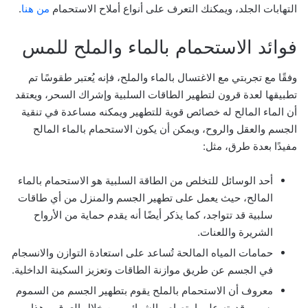
التهابات الجلد، ويمكنك التعرف على أنواع أملاح الاستحمام
من هنا
.
فوائد الاستحمام بالماء والملح للمس
وفقًا مع تجربتي مع الاغتسال بالماء والملح، فإنه يُعتبر طقوسًا تم
تطبيقها لعدة قرون لتطهير الطاقات السلبية وإشراك السحر، ويعتقد
أن الماء المالح له خصائص قوية للتطهير ويمكنه مساعدة في تنقية
الجسم والعقل والروح، ويمكن أن يكون الاستحمام بالماء المالح
مفيدًا بعدة طرق، مثل:
أحد الوسائل للتخلص من الطاقة السلبية هو الاستحمام بالماء
المالح، حيث يعمل على تطهير الجسم والمنزل من أي طاقات
سلبية قد تتواجد، كما يذكر أيضًا أنه يقدم حماية من الأرواح
الشريرة واللعنات.
حمامات المياه المالحة تُساعد على استعادة التوازن والانسجام
في الجسم عن طريق موازنة الطاقات وتعزيز السكينة الداخلية.
معروف أن الاستحمام بالملح يقوم بتطهير الجسم من السموم
بسبب قدرته على امتصاص الشوائب من خلال العرق، وهذا