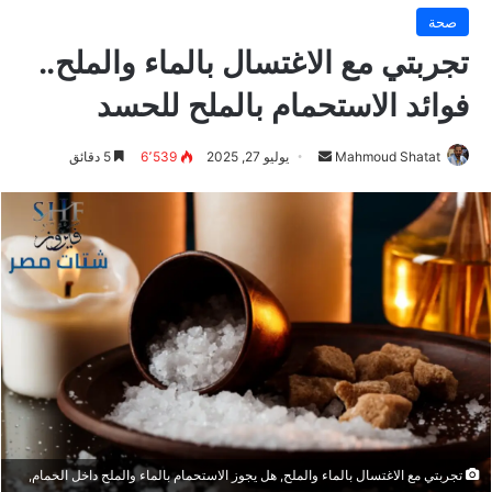
صحة
تجربتي مع الاغتسال بالماء والملح..
فوائد الاستحمام بالملح للحسد
Mahmoud Shatat
أ
يوليو 27, 2025
6٬539
5 دقائق
ر
س
ل
ب
ر
ي
د
ا
إ
ل
ك
ت
تجربتي مع الاغتسال بالماء والملح, هل يجوز الاستحمام بالماء والملح داخل الحمام,