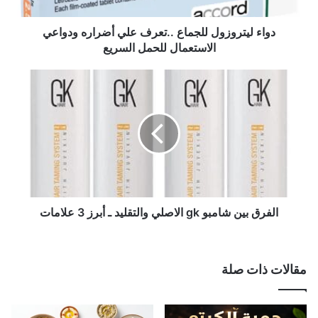
ر
و
ز
دواء ليتروزول للجماع ..تعرف علي أضراره ودواعي
و
الاستعمال للحمل السريع
ل
ل
ا
ل
ل
ج
ف
م
ر
ا
ق
ع
ب
.
ی
.
ن
ت
ش
ع
ا
الفرق بین شامبو gk الاصلي والتقلید ـ أبرز 3 علامات
ر
م
ف
ب
ع
و
مقالات ذات صلة
ل
g
ي
k
أ
ا
ض
ل