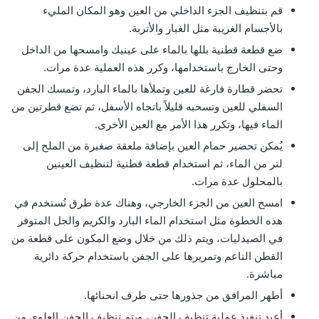
قم بتنظيف الجزء الداخلي من العين وهو المكان المليء
بالأجسام الغريبة مثل الغبار والأتربة.
ضع قطعة قطنية بللها بالماء على عينيك وامسحها من الداخل
وحتى الخارج باستخدامها، وكرر هذه العملية عدة مرات.
تحضر قطارة فارغة للعين وتملأها بالماء البارد، وتمسك الجفن
السفلي للعين وتسحبه قليلاً باتجاه الأسفل، ثم تضع قطرتين من
الماء فيها، وتكرر هذا الأمر مع العين الأخرى.
يُمكن تحضير حمام العين بإضافة ملعقة صغيرة من الملح إلى
لتر من الماء، ثم استخدام قطعة قطنية لتنظيف العينين
بالمحلول عدة مرات.
امسح العين من الجزء الخارجي، وهناك عدة طرق تُستخدم في
هذه الخطوة مثل استخدام الماء البارد والكريم والجل المتوفر
في الصيدليات، ويتم ذلك من خلال وضع المكون على قطعة من
القطن الناعم وتمريرها على الجفن باستخدام حركة دائرية
مباشرة.
أطهر المرافق من جذورها حتى طرف انحنائها.
أعيد تنفيذ عملية تنظيف الجفن، ويتم تنظيف الجفن العلوي من