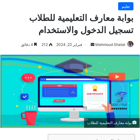
تعليم
بوابة معارف التعليمية للطلاب
تسجيل الدخول والاستخدام
Mahmoud Shatat
أ
فبراير 22, 2024
212
4 دقائق
ر
س
ل
ب
ر
ي
د
ا
إ
ل
بوابة معارف التعليمية للطلاب
ك
ت