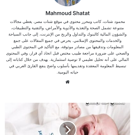
Mahmoud Shatat
محمود شتات، كاتب ومحرر محتوى في موقع شتات مصر، يغطي مجالات
متنوعة تشمل الصحة والتغذية والأدوية والأمراض، والتقنية والتطبيقات،
والشؤون المالية كالبنوك والتداول والربح من الإنترنت، إلى جانب السياحة
والخدمات والمحتوى الإسلامي. يحرص في جميع المقالات على جمع
المعلومات وتدقيقها من مصادر موثوقة، مع التأكيد في المحتوى الطبي
والصحي على ضرورة مراجعة طبيب مختص قبل اتخاذ أي قرار، وفي المحتوى
المالي على أنه تحليل تعليمي لا توصية استثمارية. يهدف من خلال كتاباته إلى
تبسيط المعلومة المعقدة وتقديمها بأسلوب واضح ينفع القارئ العربي في
حياته اليومية.
موق
ع
الوي
ب
ع
ل
ا
ج
ا