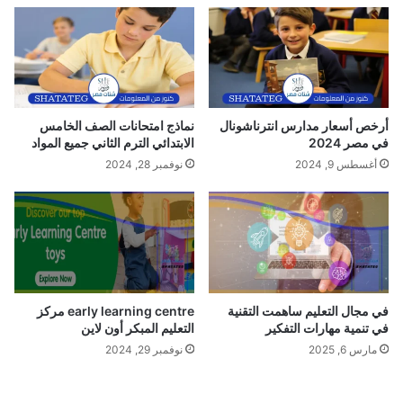
د
ب
ي
ي
ث
ة
ي
ل
ا
ل
ل
ا
و
ط
أرخص أسعار مدارس انترناشونال
نماذج امتحانات الصف الخامس
ل
ف
في مصر 2024
الابتدائي الترم الثاني جميع المواد
ا
ا
أغسطس 9, 2024
نوفمبر 28, 2024
د
ل
ة
p
و
d
م
f
ا
|
ا
ح
س
م
ب
ل
في مجال التعليم ساهمت التقنية
early learning centre مركز
ا
ا
في تنمية مهارات التفكير
التعليم المبكر أون لاين
ب
ل
مارس 6, 2025
نوفمبر 29, 2024
ه
آ
ا
ن