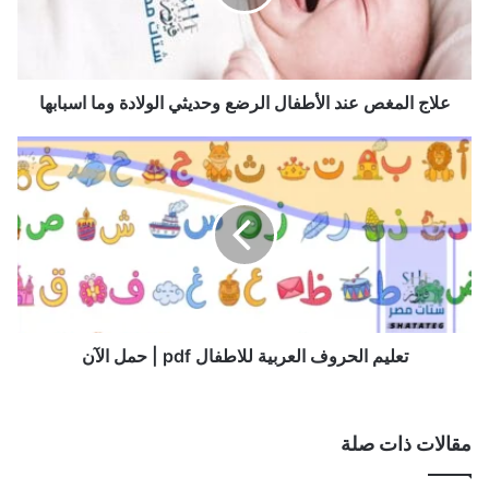
ل
م
غ
ص
ع
علاج المغص عند الأطفال الرضع وحديثي الولادة وما اسبابها
ن
د
ت
ا
ع
ل
ل
أ
ي
ط
م
ف
ا
ا
ل
ل
ح
ا
ر
ل
و
تعليم الحروف العربية للاطفال pdf | حمل الآن
ر
ف
ض
ا
ع
ل
مقالات ذات صلة
و
ع
ح
ر