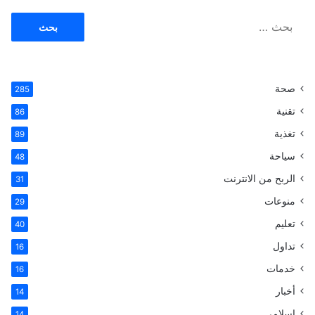
ا
ل
ب
ح
ث
صحة
285
ع
ن
تقنية
86
:
تغذية
89
سياحة
48
الربح من الانترنت
31
منوعات
29
تعليم
40
تداول
16
خدمات
16
أخبار
14
اسلامى
14