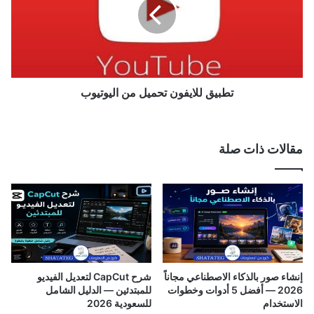
ل
ي
م
ق
ن
ل
ا
ل
ل
ا
ي
ي
و
ف
تطبيق للايفون تحميل من اليوتيوب
ت
و
ي
ن
و
ت
مقالات ذات صلة
ب
ح
ل
م
ل
ي
ا
ل
ي
م
ف
ن
و
ا
ن
ل
ي
إنشاء صور بالذكاء الاصطناعي مجاناً
شرح CapCut لتعديل الفيديو
و
2026 — أفضل 5 أدوات وخطوات
للمبتدئين — الدليل الشامل
ت
الاستخدام
للسعودية 2026
ي