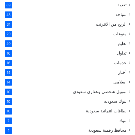
:
تغذية
89
سياحة
48
الربح من الانترنت
31
منوعات
29
تعليم
40
تداول
16
خدمات
16
أخبار
14
اسلامى
14
تمويل شخصي وعقاري سعودي
10
بنوك سعودية
10
بطاقات ائتمانية سعودية
10
بنوك
7
محافظ رقمية سعودية
1