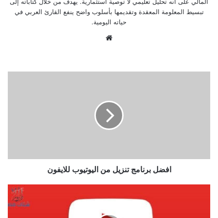
المالي على أنه تحليل تعليمي لا توصية استثمارية. يهدف من خلال كتاباته إلى
تبسيط المعلومة المعقدة وتقديمها بأسلوب واضح ينفع القارئ العربي في
حياته اليومية.
موق
ع
الوي
ب
ا
ف
ض
ل
ب
ر
ن
ا
م
ج
افضل برنامج تنزيل من اليوتيوب للايفون
ت
ن
ت
ز
ط
ي
ب