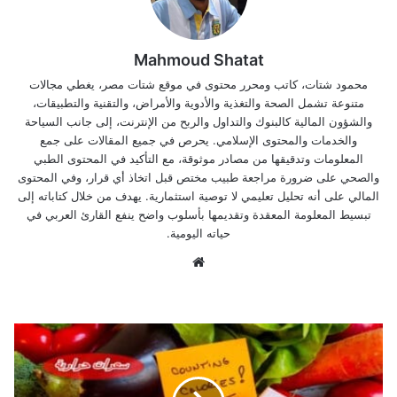
Mahmoud Shatat
محمود شتات، كاتب ومحرر محتوى في موقع شتات مصر، يغطي مجالات
متنوعة تشمل الصحة والتغذية والأدوية والأمراض، والتقنية والتطبيقات،
والشؤون المالية كالبنوك والتداول والربح من الإنترنت، إلى جانب السياحة
والخدمات والمحتوى الإسلامي. يحرص في جميع المقالات على جمع
المعلومات وتدقيقها من مصادر موثوقة، مع التأكيد في المحتوى الطبي
والصحي على ضرورة مراجعة طبيب مختص قبل اتخاذ أي قرار، وفي المحتوى
المالي على أنه تحليل تعليمي لا توصية استثمارية. يهدف من خلال كتاباته إلى
تبسيط المعلومة المعقدة وتقديمها بأسلوب واضح ينفع القارئ العربي في
حياته اليومية.
موق
ع
الوي
ب
س
ع
ر
ا