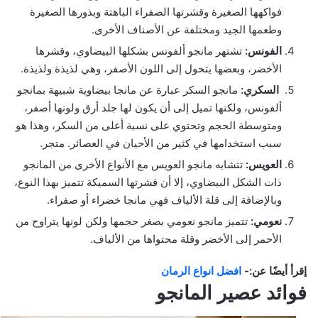
فواكهها الصغيرة وقشرتها الصفراء الباهتة وبذورها الصغيرة
وطعمها الجيد ومختلفة عن الأصناف الأخرى.
الفونس:
تشتهر مانجو ألفونس بشكلها البيضاوي، وقشرها
الأخضر، وبعضها يتحول إلى اللون الأصفر، وهي لذيذة ولذيذة.
السكري:
مانجو السكر عبارة عن مانجا بيضاوية شبيهة بمانجو
ألفونس، ولكنها تميل إلى أن يكون لها جلد أرق ولونها أصفر،
ومتوسطة الحجم وتحتوي على نسبة أعلى من السكر، وهذا هو
سبب استخدامها في كثير من الأحيان في العصائر. متجر.
العويس:
تتشابه مانجو العويس مع الأنواع الأخرى من المانجو
ذات الشكل البيضاوي، إلا أن قشرتها السميكة تتميز بهذا النوع،
وبالإضافة إلى قلة الألياف فهي مانجا خضراء أو صفراء.
نعومي:
تتميز مانجو نعومي بصغر حجمها ولكن لونها يتراوح من
الأحمر إلى الأخضر وقلة محتواها من الألياف.
إقرأ أيضًا عن:-
افضل انواع الرمان
فوائد عصير المانجو