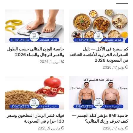
ل
ة
ا
ل
ط
ا
ع
س
م
ت
ة
خ
ر
ا
كم سعرة في الأكل — دليل
حاسبة الوزن المثالي حسب الطول
ج
السعرات الحرارية للأطعمة الشائعة
والعمر للرجال والنساء 2026
ج
في السعودية 2026
أبريل 1, 2026
و
يونيو 17, 2026
ا
ز
ا
ل
س
ف
ر
حاسبة BMI مؤشر كتلة الجسم —
فوائد قشر الرمان المطحون وسعر
كيف تعرف وزنك المثالي؟
130 جرام في السعودية
يونيو 17, 2026
مارس 9, 2025