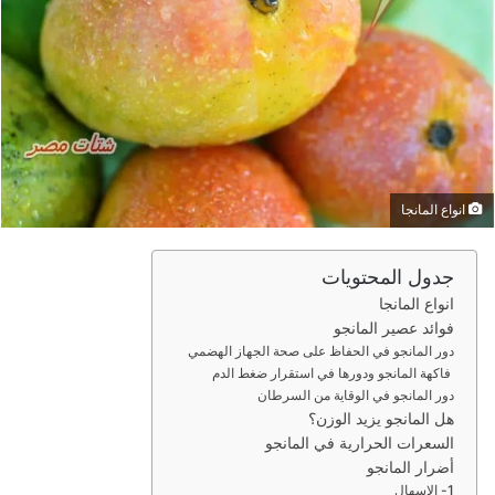
ر
ي
د
ا
إ
ل
ك
ت
انواع المانجا
ر
و
ن
جدول المحتويات
ي
انواع المانجا
ا
فوائد عصير المانجو
دور المانجو في الحفاظ على صحة الجهاز الهضمي
فاكهة المانجو ودورها في استقرار ضغط الدم
دور المانجو في الوقاية من السرطان
هل المانجو يزيد الوزن؟
السعرات الحرارية في المانجو
أضرار المانجو
1- الإسهال