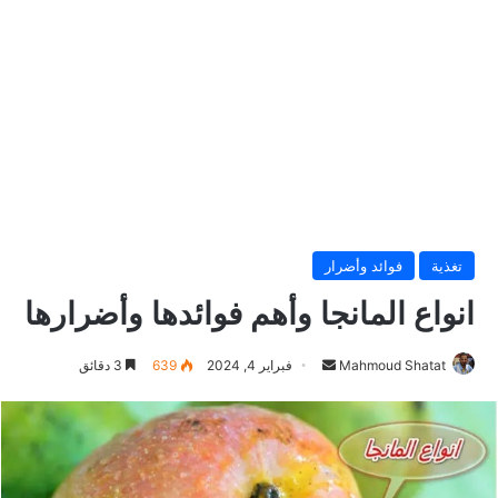
تغذية
فوائد وأضرار
انواع المانجا وأهم فوائدها وأضرارها
Mahmoud Shatat
أ
فبراير 4, 2024
639
3 دقائق
ر
س
ل
ب