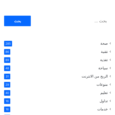
ا
ل
ب
ح
ث
صحة
285
ع
ن
تقنية
86
:
تغذية
89
سياحة
48
الربح من الانترنت
31
منوعات
29
تعليم
40
تداول
16
خدمات
16