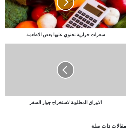
ت
ح
ر
ا
ر
ي
سعرات حرارية تحتوي عليها بعض الاطعمة
ة
ت
ا
ح
ل
ت
ا
و
و
ي
ر
ع
ا
ل
ق
ي
ا
ه
ل
ا
م
الاوراق المطلوبة لاستخراج جواز السفر
ب
ط
ع
ل
ض
و
مقالات ذات صلة
ا
ب