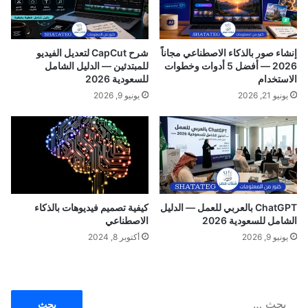
ة
ف
ي
ز
ا
إنشاء صور بالذكاء الاصطناعي مجاناً
شرح CapCut لتعديل الفيديو
ل
2026 — أفضل 5 أدوات وخطوات
للمبتدئين — الدليل الشامل
ل
الاستخدام
للسعودية 2026
س
يونيو 21, 2026
يونيو 9, 2026
ع
و
د
ي
ي
ن
ChatGPT بالعربي للعمل — الدليل
كيفية تصميم فيديوهات بالذكاء
الشامل للسعودية 2026
الاصطناعي
يونيو 9, 2026
أكتوبر 8, 2024
ا