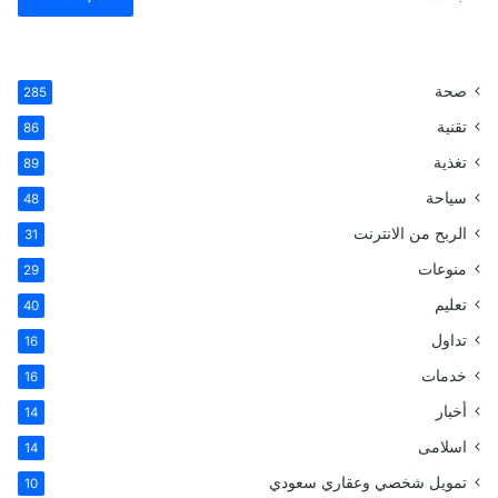
ل
ب
ح
ث
صحة
285
ع
ن
تقنية
86
:
تغذية
89
سياحة
48
الربح من الانترنت
31
منوعات
29
تعليم
40
تداول
16
خدمات
16
أخبار
14
اسلامى
14
تمويل شخصي وعقاري سعودي
10