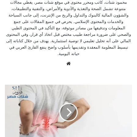
محمود شتات، كاتب ومحرر محتوى في موقع شتات مصر، يغطي مجالات
متنوعة تشمل الصحة والتغذية والأدوية والأمراض، والتقنية والتطبيقات،
والشؤون المالية كالبنوك والتداول والربح من الإنترنت، إلى جانب السياحة
والخدمات والمحتوى الإسلامي. يحرص في جميع المقالات على جمع
المعلومات وتدقيقها من مصادر موثوقة، مع التأكيد في المحتوى الطبي
والصحي على ضرورة مراجعة طبيب مختص قبل اتخاذ أي قرار، وفي المحتوى
المالي على أنه تحليل تعليمي لا توصية استثمارية. يهدف من خلال كتاباته إلى
تبسيط المعلومة المعقدة وتقديمها بأسلوب واضح ينفع القارئ العربي في
حياته اليومية.
موق
ع
الوي
ب
ا
س
ب
ا
ب
ع
ر
ق