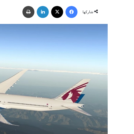
ر
فيسبوك
‫X
لينكدإن
طباعة
س
شاركها
ل
ب
ر
ي
د
ا
إ
ل
ك
ت
ر
و
ن
ي
ا