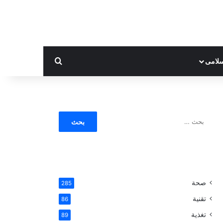
بحث عن
لامى
ا
ل
ب
ح
ث
ع
ن
صحة
285
:
تقنية
86
تغذية
89