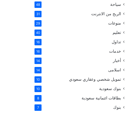
سياحة
48
الربح من الانترنت
31
منوعات
29
تعليم
40
تداول
16
خدمات
16
أخبار
14
اسلامى
14
تمويل شخصي وعقاري سعودي
10
بنوك سعودية
10
بطاقات ائتمانية سعودية
8
بنوك
7