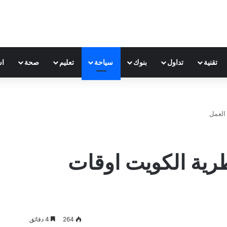
تقنية
تداول
بنوك
سياحة
تعليم
صحة
اس
العمل
رية الكويت اوقات
264
4 دقائق