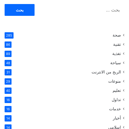
ا
ل
ب
ح
ث
صحة
285
ع
ن
تقنية
86
:
تغذية
89
سياحة
48
الربح من الانترنت
31
منوعات
29
تعليم
40
تداول
16
خدمات
16
أخبار
14
اسلامى
14