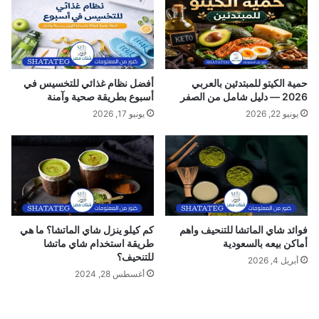
ص
ا
ر
ل
2
ا
0
ل
2
ط
حمية الكيتو للمبتدئين بالعربي
أفضل نظام غذائي للتخسيس في
4
ب
2026 — دليل شامل من الصفر
أسبوع بطريقة صحية وآمنة
ي
يونيو 22, 2026
يونيو 17, 2026
ع
ي
؟
فوائد شاي الماتشا للتنحيف واهم
كم كيلو ينزل شاي الماتشا؟ ما هي
أماكن بيعه بالسعودية
طريقة استخدام شاي ماتشا
للتنحيف؟
أبريل 4, 2026
أغسطس 28, 2024